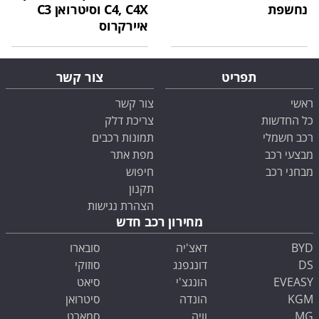
נחשפת
C4, C4X וסיטרואן C3
איירקרוס
תפריט
צור קשר
ראשי
צור קשר
כל החדשות
צריכת דלק
רכב חשמלי
תמונות רכבים
מבצעי רכב
מפת אתר
מבחני רכב
חיפוש
תקנון
הצהרת נגישות
מחירון רכב חדש
BYD
דאצ'יה
סובארו
DS
דונגפנג
סוזוקי
EVEASY
הונגצ'י
סיאט
KGM
הונדה
סיטרואן
MG
וויה
סמארט