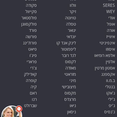
SERES
וולוו
סקודה
WEY
זיקר
סקייוול
אודי
טויוטה
פולסטאר
אופל
טסלה
פולקסווגן
אורה
יגואר
פורד
איווייז
יונדאי
פורשה
אינפיניטי
לינק אנד קו
פורת'ינג
איסוזו
ליפמוטור
פיאט
אלפא רומיאו
לנד רובר
פיג'ו
אלפין
לקסוס
פרארי
אסטון מרטין
מאזדה
צ'רי
אקספנג
מזראטי
קאדילק
ב.מ.וו
מיני
קופרה
בנטלי
מיצובישי
קיה
ג'אקו
מקסוס
ראם
ג'ילי
מרצדס
רנו
ג'יפ
ניאו
שברולט
ג'נסיס
ניסאן