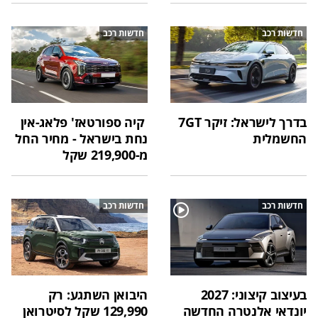
חדשות רכב
חדשות רכב
בדרך לישראל: זיקר 7GT
קיה ספורטאז' פלאג-אין
החשמלית
נחת בישראל - מחיר החל
מ-219,900 שקל
חדשות רכב
חדשות רכב
בעיצוב קיצוני: 2027
היבואן השתגע: רק
יונדאי אלנטרה החדשה
129,990 שקל לסיטרואן