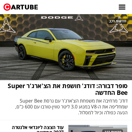
חדשות רכב
סופר דבורה: דודג' חושפת את הצ'ארג'ר Super
Bee החדשה
דודג' מרחיבה את משפחת הצ'ארג'ר עם גרסת Super Bee
שמחליפה את ה-V8 במנוע 3.0 ליטר טווין-טורבו עם 600 כ"ס,
הנעה כפולה וכיול למסלול.
עוד הצצה ליונדאי אלנטרה
חדשות רכב