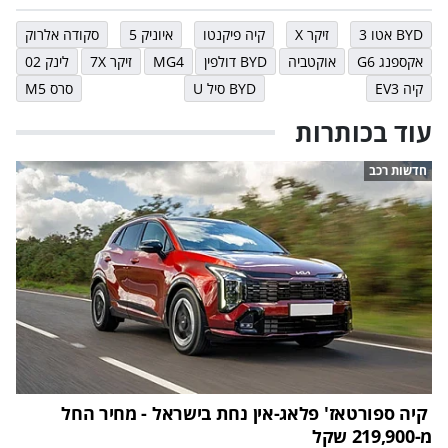
BYD אטו 3
זיקר X
קיה פיקנטו
איוניק 5
סקודה אלרוק
אקספנג G6
אוקטביה
BYD דולפין
MG4
זיקר 7X
לינק 02
קיה EV3
BYD סיל U
סרס M5
עוד בכותרות
חדשות רכב
קיה ספורטאז' פלאג-אין נחת בישראל - מחיר החל
מ-219,900 שקל