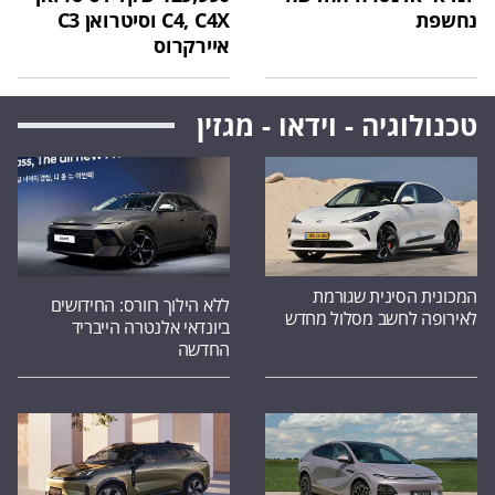
נחשפת
C4, C4X וסיטרואן C3
איירקרוס
טכנולוגיה - וידאו - מגזין
המכונית הסינית שגורמת
ללא הילוך רוורס: החידושים
לאירופה לחשב מסלול מחדש
ביונדאי אלנטרה הייבריד
החדשה