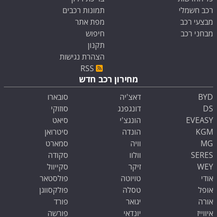
רכב חשמלי
תמונות רכבים
מבצעי רכב
מפת אתר
מבחני רכב
חיפוש
תקנון
הצהרת נגישות
RSS
מחירון רכב חדש
BYD
דאצ'יה
סובארו
DS
דונגפנג
סוזוקי
EVEASY
הונגצ'י
סיאט
KGM
הונדה
סיטרואן
MG
וויה
סמארט
SERES
וולוו
סקודה
WEY
זיקר
סקייוול
אודי
טויוטה
פולסטאר
אופל
טסלה
פולקסווגן
אורה
יגואר
פורד
איווייז
יונדאי
פורשה