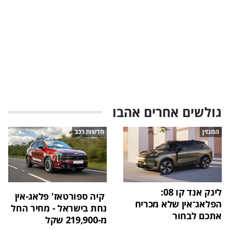
גולשים אחרים אהבו
המגזין
חדשות רכב
לינק אנד קו 08:
קיה ספורטאז' פלאג-אין
הפלאג־אין שלא מכריח
נחת בישראל - מחיר החל
אתכם לבחור
מ-219,900 שקל