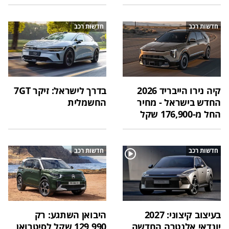
חדשות רכב
חדשות רכב
קיה נירו הייבריד 2026
בדרך לישראל: זיקר 7GT
החדש בישראל - מחיר
החשמלית
החל מ-176,900 שקל
חדשות רכב
חדשות רכב
בעיצוב קיצוני: 2027
היבואן השתגע: רק
יונדאי אלנטרה החדשה
129,990 שקל לסיטרואן