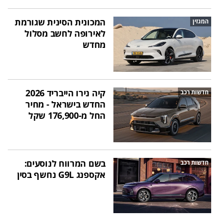
המכונית הסינית שגורמת
המגזין
לאירופה לחשב מסלול
מחדש
קיה נירו הייבריד 2026
חדשות רכב
החדש בישראל - מחיר
החל מ-176,900 שקל
בשם המרווח לנוסעים:
חדשות רכב
אקספנג G9L נחשף בסין