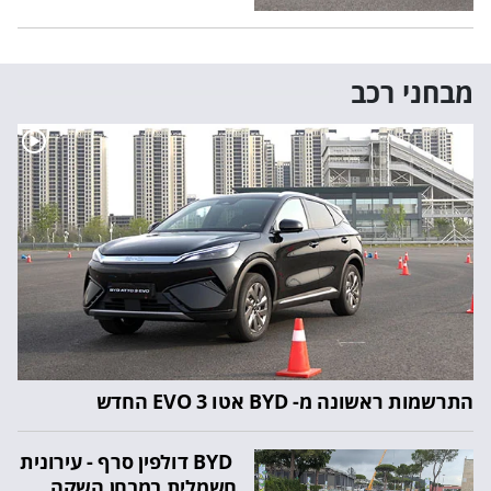
מבחני רכב
התרשמות ראשונה מ- BYD אטו 3 EVO החדש
BYD דולפין סרף - עירונית
חשמלית במבחן השקה