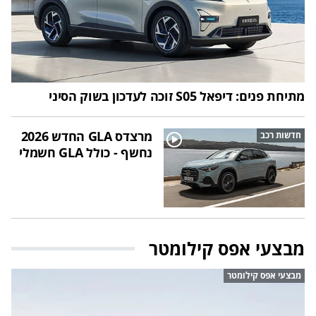
מתיחת פנים: דיפאל S05 זוכה לעדכון בשוק הסיני
מרצדס GLA החדש 2026
חדשות רכב
נחשף - כולל GLA חשמלי
מבצעי אפס קילומטר
מבצעי אפס קילומטר