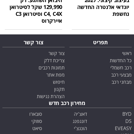
בעיצוב קיצוני: 2027
היבואן השתגע: רק
יונדאי אלנטרה החדשה
129,990 שקל לסיטרואן
נחשפת
C4, C4X וסיטרואן C3
איירקרוס
תפריט
צור קשר
ראשי
צור קשר
כל החדשות
צריכת דלק
רכב חשמלי
תמונות רכבים
מבצעי רכב
מפת אתר
מבחני רכב
חיפוש
תקנון
הצהרת נגישות
מחירון רכב חדש
BYD
דאצ'יה
סובארו
DS
דונגפנג
סוזוקי
EVEASY
הונגצ'י
סיאט