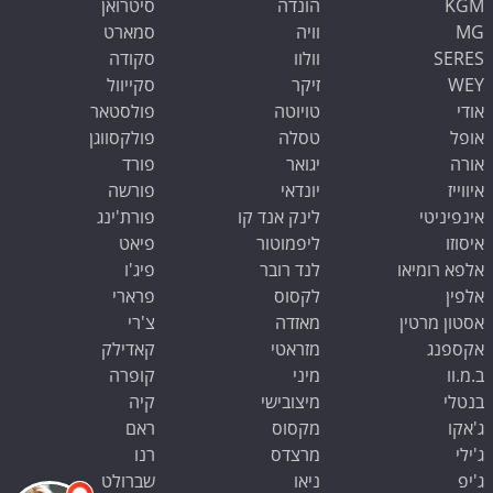
KGM
הונדה
סיטרואן
MG
וויה
סמארט
SERES
וולוו
סקודה
WEY
זיקר
סקייוול
אודי
טויוטה
פולסטאר
אופל
טסלה
פולקסווגן
אורה
יגואר
פורד
איווייז
יונדאי
פורשה
אינפיניטי
לינק אנד קו
פורת'ינג
איסוזו
ליפמוטור
פיאט
אלפא רומיאו
לנד רובר
פיג'ו
אלפין
לקסוס
פרארי
אסטון מרטין
מאזדה
צ'רי
אקספנג
מזראטי
קאדילק
ב.מ.וו
מיני
קופרה
בנטלי
מיצובישי
קיה
ג'אקו
מקסוס
ראם
ג'ילי
מרצדס
רנו
ג'יפ
ניאו
שברולט