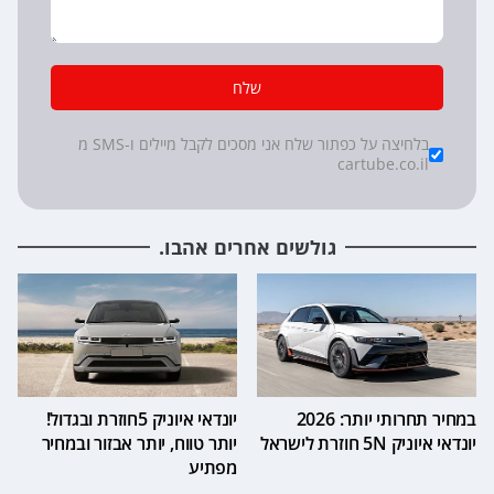
שלח
*
Checkboxes
בלחיצה על כפתור שלח אני מסכים לקבל מיילים ו-SMS מ
cartube.co.il
גולשים אחרים אהבו.
במחיר תחרותי יותר: 2026
יונדאי איוניק 5חוזרת ובגדול!
יונדאי איוניק 5N חוזרת לישראל
יותר טווח, יותר אבזור ובמחיר
מפתיע