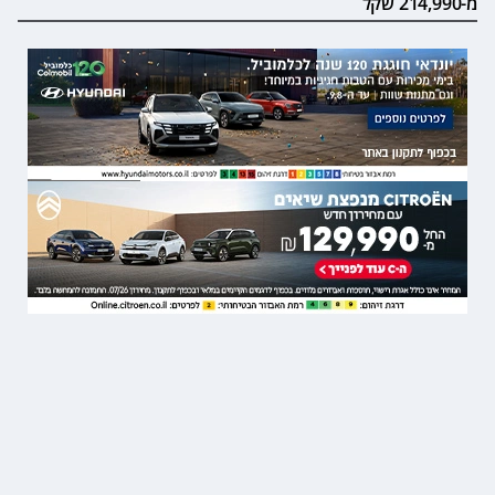
מ-214,990 שקל