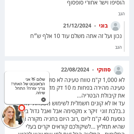
הוסיפו וישר אחורי סופסוף
הגב
בוגי
21/12/2024
נכון ועל זה אתה משלם עוד 10 אלף ש״ח
הגב
סוזוקי
22/08/2024
לא 1,000 ק"מ טווח טעינה לא סוללה מוצקה לא
שלום 👋 אני
הצ'אטבוט של האתר!
טעינה מהירה בפחות מ 10 דק מדוייקות בלי להרוס
צריך עזרה? התחל
שיחה.
את קיבולת הבטריה...
עד אז לא קונים חשמלית לשימוש משפחתי מלא...!!!
נ.בלבת זוגי זיקר x מקסימה אבל ואבל גדול בקושי
נוסעת 40 ק"מ ליום ,רוב היום בחניה מקורה אז ברור
שהיא תמליץ ...לשיקולכם קוראים יקרים בעלי