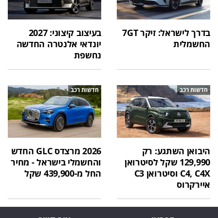
בדרך לישראל: זיקר 7GT
בעיצוב קיצוני: 2027
החשמלית
יונדאי אלנטרה החדשה
נחשפת
חדשות רכב
חדשות רכב
היבואן השתגע: רק
2026 מרצדס GLC החדש
129,990 שקל לסיטרואן
והחשמלי בישראל - מחיר
C4, C4X וסיטרואן C3
החל מ-439,900 שקל
איירקרוס