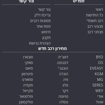
תפריט
צור קשר
ראשי
צור קשר
כל החדשות
צריכת דלק
רכב חשמלי
תמונות רכבים
מבצעי רכב
מפת אתר
מבחני רכב
חיפוש
תקנון
הצהרת נגישות
מחירון רכב חדש
BYD
דאצ'יה
סובארו
DS
דונגפנג
סוזוקי
EVEASY
הונגצ'י
סיאט
KGM
הונדה
סיטרואן
MG
וויה
סמארט
SERES
וולוו
סקודה
WEY
זיקר
סקייוול
אודי
טויוטה
פולסטאר
אופל
טסלה
פולקסווגן