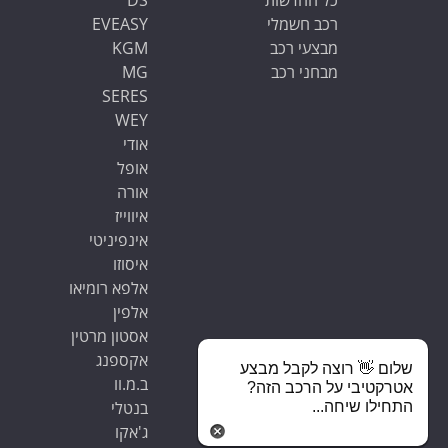
כל החדשות
DS
רכב חשמלי
EVEASY
מבצעי רכב
KGM
מבחני רכב
MG
SERES
WEY
אודי
אופל
אורה
איווייז
אינפיניטי
איסוזו
אלפא רומיאו
אלפין
אסטון מרטין
אקספנג
שלום 👋 רוצה לקבל מבצע
ב.מ.וו
אטרקטיבי על הרכב הזה?
בנטלי
התחילו שיחה...
ג'אקו