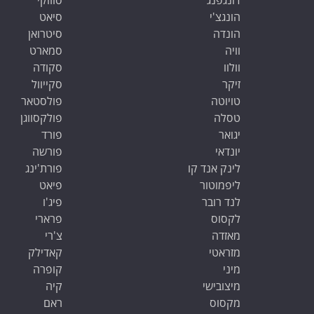
דונגפנג
סוזוקי
הונגצ'י
סיאט
הונדה
סיטרואן
וויה
סמארט
וולוו
סקודה
זיקר
סקייוול
טויוטה
פולסטאר
טסלה
פולקסווגן
יגואר
פורד
יונדאי
פורשה
לינק אנד קו
פורת'ינג
ליפמוטור
פיאט
לנד רובר
פיג'ו
לקסוס
פרארי
מאזדה
צ'רי
מזראטי
קאדילק
מיני
קופרה
מיצובישי
קיה
מקסוס
ראם