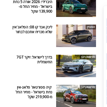
היברידי: 2026 אורה 5 נחת
בישראל - מחיר החל מ-
139,900 שקל
לינק אנד קו 08: הפלאג־אין
המגזין
שלא מכריח אתכם לבחור
בדרך לישראל: זיקר 7GT
חדשות רכב
החשמלית
קיה ספורטאז' פלאג-אין
חדשות רכב
נחת בישראל - מחיר החל
מ-219,900 שקל