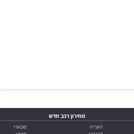
מחירון רכב חדש
דאצ'יה
סובארו