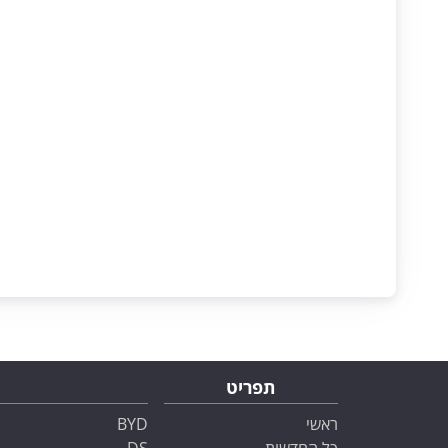
תפריט
ראשי
BYD