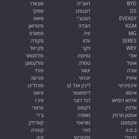
BYD
דאצ'יה
סובארו
DS
דונגפנג
סוזוקי
EVEASY
הונגצ'י
סיאט
KGM
הונדה
סיטרואן
MG
וויה
סמארט
SERES
וולוו
סקודה
WEY
זיקר
סקייוול
אודי
טויוטה
פולסטאר
אופל
טסלה
פולקסווגן
אורה
יגואר
פורד
איווייז
יונדאי
פורשה
אינפיניטי
לינק אנד קו
פורת'ינג
איסוזו
ליפמוטור
פיאט
אלפא רומיאו
לנד רובר
פיג'ו
אלפין
לקסוס
פרארי
אסטון מרטין
מאזדה
צ'רי
אקספנג
מזראטי
קאדילק
ב.מ.וו
מיני
קופרה
בנטלי
מיצובישי
קיה