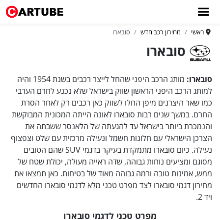
ראשי
מחירון רכב חדש
סובארו
סובארו
סובארו:
מותג הרכב היפני שהחל לייצר רכבים בשנת 1954 והיה
למותג הרכב היפני הראשון שווק בישראל שלא נכנע לחרם הערבי
כמו שאר היצרנים מיפן החלו לשווק כאן רכבים רק לאחר הסרת
החרם. במשך שנים רבות סובארו לאונה הייתה המכונית המבוקשת
והנמכרת ביותר בישראל עד להגעתה של הלאנסר ששבתה את
הצרכן הישראלי עם חלונות חשמל ונעילה מרכזית עם שלט וצפצוף
נעילה. כיום סובארו מתמקדת בעיקר בדגמי SUV שהם הטובים
מסוגם ומציעים נוחות גבוהה, שדה ראייה מעולה, יכולת שטח של
ממש, אמינות טובה ורמה גבוהה מאוד של בטיחות. כאן תמצאו את
מחירון דגמי סובארו לצד מפרט טכני מלא לדגמי סובארו החדשים
ויד 2.
מפרט טכני לדגמי סובארו