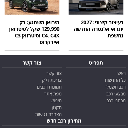
בעיצוב קיצוני: 2027
היבואן השתגע: רק
יונדאי אלנטרה החדשה
129,990 שקל לסיטרואן
נחשפת
C4, C4X וסיטרואן C3
איירקרוס
תפריט
צור קשר
ראשי
צור קשר
כל החדשות
צריכת דלק
רכב חשמלי
תמונות רכבים
מבצעי רכב
מפת אתר
מבחני רכב
חיפוש
תקנון
הצהרת נגישות
מחירון רכב חדש