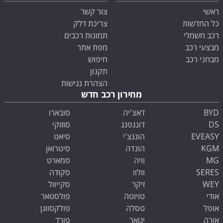
ראשי
צור קשר
כל החדשות
צריכת דלק
רכב חשמלי
תמונות רכבים
מבצעי רכב
מפת אתר
מבחני רכב
חיפוש
תקנון
הצהרת נגישות
מחירון רכב חדש
BYD
דאצ'יה
סובארו
DS
דונגפנג
סוזוקי
EVEASY
הונגצ'י
סיאט
KGM
הונדה
סיטרואן
MG
וויה
סמארט
SERES
וולוו
סקודה
WEY
זיקר
סקייוול
אודי
טויוטה
פולסטאר
אופל
טסלה
פולקסווגן
אורה
יגואר
פורד