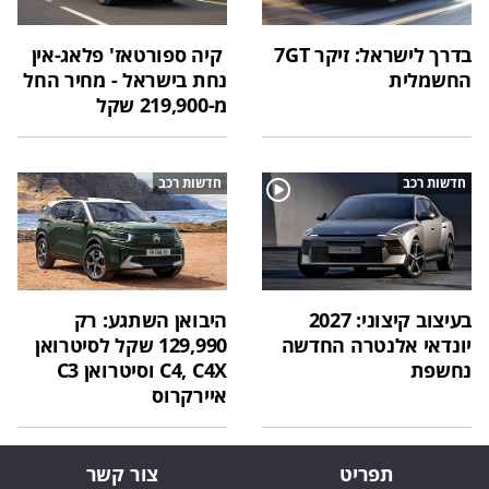
בדרך לישראל: זיקר 7GT
קיה ספורטאז' פלאג-אין
החשמלית
נחת בישראל - מחיר החל
מ-219,900 שקל
חדשות רכב
חדשות רכב
בעיצוב קיצוני: 2027
היבואן השתגע: רק
יונדאי אלנטרה החדשה
129,990 שקל לסיטרואן
נחשפת
C4, C4X וסיטרואן C3
איירקרוס
תפריט
צור קשר