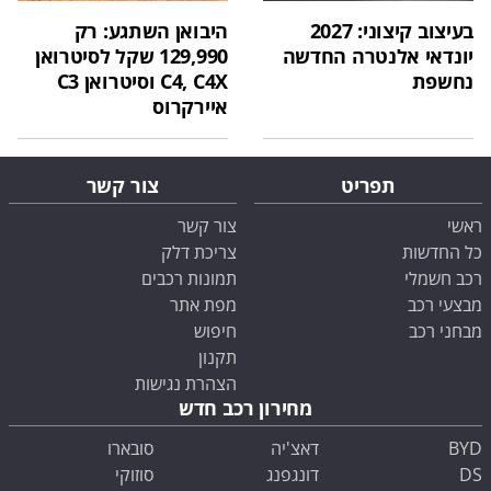
בעיצוב קיצוני: 2027
היבואן השתגע: רק
יונדאי אלנטרה החדשה
129,990 שקל לסיטרואן
נחשפת
C4, C4X וסיטרואן C3
איירקרוס
תפריט
צור קשר
ראשי
צור קשר
כל החדשות
צריכת דלק
רכב חשמלי
תמונות רכבים
מבצעי רכב
מפת אתר
מבחני רכב
חיפוש
תקנון
הצהרת נגישות
מחירון רכב חדש
BYD
דאצ'יה
סובארו
DS
דונגפנג
סוזוקי