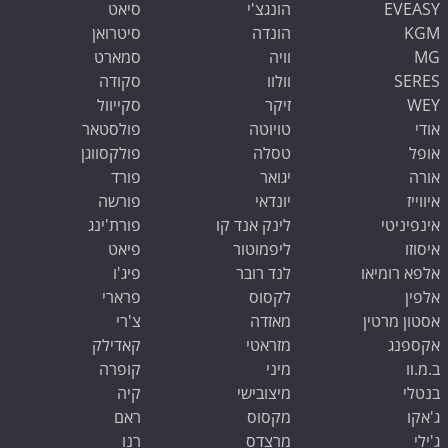
EVEASY
הונגצ'י
סיאט
KGM
הונדה
סיטרואן
MG
וויה
סמארט
SERES
וולוו
סקודה
WEY
זיקר
סקייוול
אודי
טויוטה
פולסטאר
אופל
טסלה
פולקסווגן
אורה
יגואר
פורד
איווייז
יונדאי
פורשה
אינפיניטי
לינק אנד קו
פורת'ינג
איסוזו
ליפמוטור
פיאט
אלפא רומיאו
לנד רובר
פיג'ו
אלפין
לקסוס
פרארי
אסטון מרטין
מאזדה
צ'רי
אקספנג
מזראטי
קאדילק
ב.מ.וו
מיני
קופרה
בנטלי
מיצובישי
קיה
ג'אקו
מקסוס
ראם
ג'ילי
מרצדס
רנו