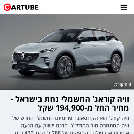
וויה קורג'.
וויה קוראג' החשמלי נחת בישראל -
מחיר החל מ-194,900 שקל
וויה קורג' הוא הקרוסאובר פרימיום החשמלי החדש של
וויה המתחרה מול המודל Y. הדגם ישווק עם הנעה
אחורית או כפולה בהספקים של 288 כ"ס עד 430 כ"ס