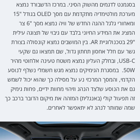
בסגמנט לדגמים מהשוק הסיני. במרכז הדשבורד נמצא
מערכת מולטימדיה מתקדמת עם מסך OLED בגודל "15
ומאחורי גלגל ההגה החדש של וויה נמצא מסך "6 צר
המציג את המידע החיוני בלבד עם גיבוי של תצוגה עילית
"29 בטכנולוגיית AR. בין המושבים נמצא קונסולה בצורת
גשר עם חלל אחסון תחתון גדול, שם תמצאו גם שקעי
USB-C, ובחלק העליון נמצא משטח טעינה אלחוטי מהיר
50W. במסגרת הגימיקים נמצא מגש חשמלי נשלף לנוסע
הקדמי, והמסך המרכזי נע על מסילה כך שהוא יכול לשמש
גם את הנוסע שלצד הנהג וזיהוי מחוות ידיים, פחות גימיק
זה תפעול קולי (באנגלית) המזהה את מיקום הדובר ברכב כך
שמה שמותר לנהג לא יתאפשר לאחרים.