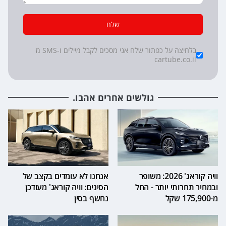
שלח
*
Checkboxes
בלחיצה על כפתור שלח אני מסכים לקבל מיילים ו-SMS מ
cartube.co.il
גולשים אחרים אהבו.
וויה קוראג' 2026: משופר
אנחנו לא עומדים בקצב של
ובמחיר תחרותי יותר - החל
הסינים: וויה קוראג' מעודכן
מ-175,900 שקל
נחשף בסין