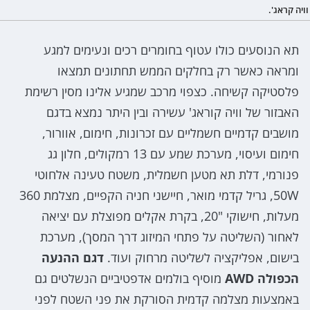
וויה קראג'.
תא הנוסעים כולו עטוף בחומרים רכים ונעימים למגע
ומראה כאשר רק בחלקים הממש תחתונים תמצאו
פלסטיקה קשיחה. כצפוי מרכב שמגיע אלינו מסין רשימת
האבזור של וויה קוראג' עשירה ובין היתר נמצא בדגם
מושבים קדמיים חשמליים עם זכרונות, חימום, אוורור,
חימום ועיסוי, מערכת שמע עם 13 רמקולים, חלון גג
פנורמי, דלת תא מטען חשמלית, משטח טעינה אלחוטי
50W, גריל קדמי מואר, חיישני חניה הקפיים, מצלמת 360
מעלות, חישוקי "20, בקרת אקלים מפוצלת עם יציאה
לאחור (השליטה על פתחי המיזוג דרך המסך), מערכת
בישום, אפליקציה לשליטה מרחוק ועוד.
דגם ההנעה
הכפולה AWD
מוסיף בולמים אדפטיביים הנשלטים גם
באמצעות מצלמה קדמית הסורקת את פני השטח לפני