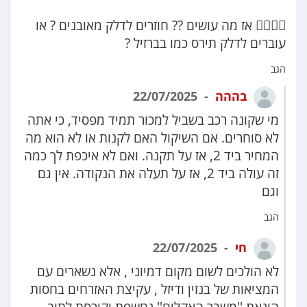
🤷‍♂️🤷‍♂️ אז מה עושים ?? חוזרים לדלק מאובנים ? או
עוברים לדלק תירס כמו בברזיל ?
הגב
בההה
22/07/2025
מי שקונה רכב בשביל למכור תמיד מפסיד, כי אתה
לא סוחרים. אם השיקול האם לקנות או לא הוא מה
המחיר ביד 2, אז על תקנה. ואם לא איכפת לך כמה
זה עולה ביד 2, אז על תעלה את הנקודה. אין גם
וגם
הגב
חי
22/07/2025
לא הולכים לשום מקום דמיוני , אלא נשארים עם
המציאות של בנזין ודיזל , עקיצת האזרחים בחסות
הונאת ''משבר האקלים'' נחשפת וקורסת לתוך