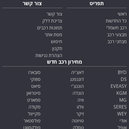
תפריט
צור קשר
ראשי
צור קשר
כל החדשות
צריכת דלק
רכב חשמלי
תמונות רכבים
מבצעי רכב
מפת אתר
מבחני רכב
חיפוש
תקנון
הצהרת נגישות
מחירון רכב חדש
BYD
דאצ'יה
סובארו
DS
דונגפנג
סוזוקי
EVEASY
הונגצ'י
סיאט
KGM
הונדה
סיטרואן
MG
וויה
סמארט
SERES
וולוו
סקודה
WEY
זיקר
סקייוול
אודי
טויוטה
פולסטאר
אופל
טסלה
פולקסווגן