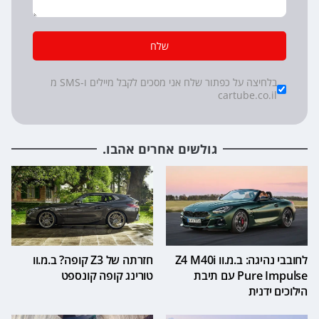
שלח
*
Checkboxes
בלחיצה על כפתור שלח אני מסכים לקבל מיילים ו-SMS מ
cartube.co.il
גולשים אחרים אהבו.
לחובבי נהיגה: ב.מ.וו Z4 M40i
חזרתה של Z3 קופה? ב.מ.וו
Pure Impulse עם תיבת
טורינג קופה קונספט
הילוכים ידנית