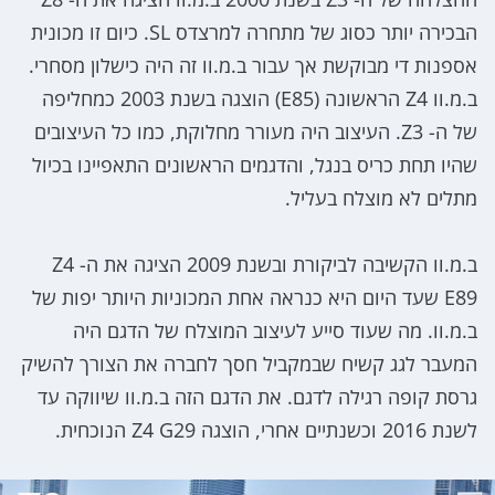
הבכירה יותר כסוג של מתחרה למרצדס SL. כיום זו מכונית
אספנות די מבוקשת אך עבור ב.מ.וו זה היה כישלון מסחרי.
ב.מ.וו Z4 הראשונה (E85) הוצגה בשנת 2003 כמחליפה
של ה- Z3. העיצוב היה מעורר מחלוקת, כמו כל העיצובים
שהיו תחת כריס בנגל, והדגמים הראשונים התאפיינו בכיול
מתלים לא מוצלח בעליל.
ב.מ.וו הקשיבה לביקורת ובשנת 2009 הציגה את ה- Z4
E89 שעד היום היא כנראה אחת המכוניות היותר יפות של
ב.מ.וו. מה שעוד סייע לעיצוב המוצלח של הדגם היה
המעבר לגג קשיח שבמקביל חסך לחברה את הצורך להשיק
גרסת קופה רגילה לדגם. את הדגם הזה ב.מ.וו שיווקה עד
לשנת 2016 וכשנתיים אחרי, הוצגה Z4 G29 הנוכחית.