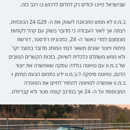
שבישראל היינו יכולים רק לחלום לרכוש בו רכב כזה.
ב.מ.וו לא ממש התכוונה לשווק את ה- Z4 G29 הנוכחית,
רצתה אך לאור העבודה כי מדובר בשוק עם קהל לקוחות
מצומצם למדי כאשר ה- Z4, כמכונית רודסטר, דורשת
פיתוח וייצור שונים משאר דגמי המותג מדובר במוצר יקר
ולא ממש משתלם כלכלית לשיווק. בזכות הקשרים הטובים
של ב.מ.וו עם טויוטה נולדה עסקה שאפשרה את ייצור
הדגם, טויוטה סיפקה ל-ב.מ.וו ידע בתחום הנעת המימן ו-
ב.מ.וו אפשרה לטויוטה להחזיר לחיים את הסופרה
המבוססת על ה- Z4 אך במרכב קופה סגור ולא קבריולט.