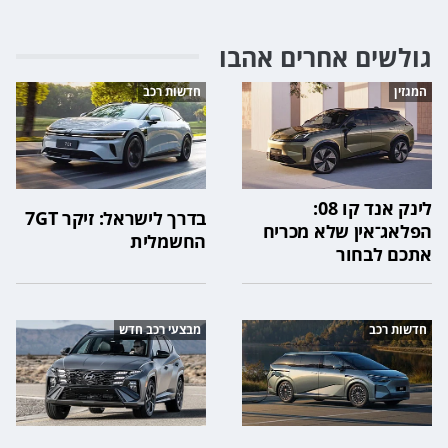
גולשים אחרים אהבו
המגזין
חדשות רכב
לינק אנד קו 08:
בדרך לישראל: זיקר 7GT
הפלאג־אין שלא מכריח
החשמלית
אתכם לבחור
חדשות רכב
מבצעי רכב חדש