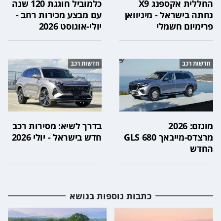
החללית אקספנג X9
כלמוביל חוגגת 120 שנה
נחתה בישראל - מיניוואן
עם מבצע מכירות רחב -
פרימיום חשמלי
יולי-אוגוסט 2026
חדשות רכב
חדשות רכב
מוגזם: 2026
בדרך לשיא: מסירות רכב
מרצדס-מייבאך GLS 680
חדש בישראל - יולי 2026
החדש
כתבות נוספות בנושא