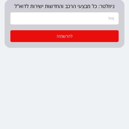
ניוזלטר: כל מבצעי הרכב והחדשות ישירות לדוא"ל
להרשמה!