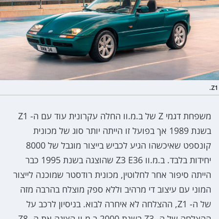
Z1.
משפחת דגמי Z של ב.מ.וו החלה עקרונית עוד עם ה- Z1
בשנת 1989 אך בפועל זו הייתה יותר סוג של מכונית
קונספט שאיכשהו הגיע לכביש בייצור מוגבל של 8000
יחידות בלבד. ב.מ.וו Z3 E36 שהוצגה בשנת 1995 כבר
הייתה סיפור אחר לחלוטין, מכונית רודסטר שמוכנה לייצור
המוני עם עיצוב די מרהיב וללא ספק מוצלח בהרבה מזה
של ה- Z1, ההצלחה לא איחרה לבוא. בניסיון לרכב על
ההצלחה של ה- Z3 בשנת 2000 ב.מ.וו הציגה את ה- Z8