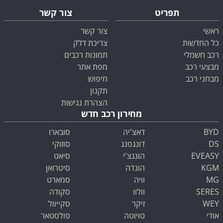
תפריט
צור קשר
ראשי
צור קשר
כל החדשות
צריכת דלק
רכב חשמלי
תמונות רכבים
מבצעי רכב
מפת אתר
מבחני רכב
חיפוש
תקנון
הצהרת נגישות
מחירון רכב חדש
BYD
דאצ'יה
סובארו
DS
דונגפנג
סוזוקי
EVEASY
הונגצ'י
סיאט
KGM
הונדה
סיטרואן
MG
וויה
סמארט
SERES
וולוו
סקודה
WEY
זיקר
סקייוול
אודי
טויוטה
פולסטאר