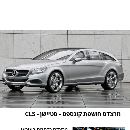
מרצדס חושפת קונספט - סטיישן - CLS
מרצדס נלחמת באיראן