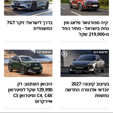
קיה ספורטאז' פלאג-אין
בדרך לישראל: זיקר 7GT
נחת בישראל - מחיר החל
החשמלית
מ-219,900 שקל
חדשות רכב
חדשות רכב
בעיצוב קיצוני: 2027
היבואן השתגע: רק
יונדאי אלנטרה החדשה
129,990 שקל לסיטרואן
נחשפת
C4, C4X וסיטרואן C3
איירקרוס