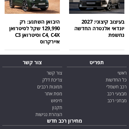
בעיצוב קיצוני: 2027
היבואן השתגע: רק
יונדאי אלנטרה החדשה
129,990 שקל לסיטרואן
נחשפת
C4, C4X וסיטרואן C3
איירקרוס
תפריט
צור קשר
ראשי
צור קשר
כל החדשות
צריכת דלק
רכב חשמלי
תמונות רכבים
מבצעי רכב
מפת אתר
מבחני רכב
חיפוש
תקנון
הצהרת נגישות
מחירון רכב חדש