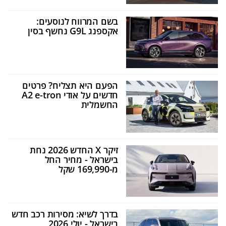
בשם המרווח לנוסעים:
אקספנג G9L נחשף בסין
הפעם היא תצליח? פרטים
חדשים על אודי A2 e-tron
החשמלית
זיקר X החדש 2026 נחת
בישראל - מחיר החל
מ-169,990 שקל
בדרך לשיא: מסירות רכב חדש
בישראל - יולי 2026