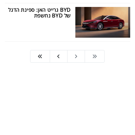
BYD גרייט האן: ספינת הדגל
של BYD נחשפת