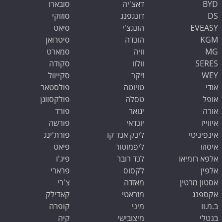
BYD
דאצ'יה
סובארו
DS
דונגפנג
סוזוקי
EVEASY
הונגצ'י
סיאט
KGM
הונדה
סיטרואן
MG
וויה
סמארט
SERES
וולוו
סקודה
WEY
זיקר
סקייוול
אודי
טויוטה
פולסטאר
אופל
טסלה
פולקסווגן
אורה
יגואר
פורד
איווייז
יונדאי
פורשה
אינפיניטי
לינק אנד קו
פורת'ינג
איסוזו
ליפמוטור
פיאט
אלפא רומיאו
לנד רובר
פיג'ו
אלפין
לקסוס
פרארי
אסטון מרטין
מאזדה
צ'רי
אקספנג
מזראטי
קאדילק
ב.מ.וו
מיני
קופרה
בנטלי
מיצובישי
קיה