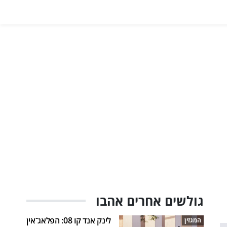
גולשים אחרים אהבו
לינק אנד קו 08: הפלאג־אין
המגזין