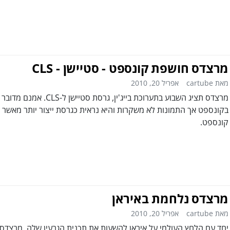
מרצדס חושפת קונספט - סטיישן - CLS
מאת cartube
אפריל 20, 2010
מרצדס תציג השבוע בתערוכת בייג'ין, גרסת סטיישן ל-CLS. אמנם מדובר
בקונספט אך התמונות לא משקרות והיא נראית כגרסת ייצור יותר מאשר
קונספט.
מרצדס נלחמת באיראן
מאת cartube
אפריל 20, 2010
יחד עם הלחץ העולמי על איראן להשעות את תכנית הגרעין שלה, מרצדס