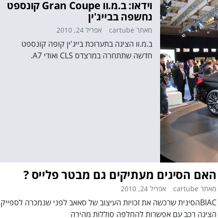
וידאו: ב.מ.וו Gran Coupe קונספט
נחשפה בבייג'ין
מאתר cartube
אפריל 24, 2010
ב.מ.וו הציגה בתערוכת בייג'ין קופה קונספט
חדשה שתתחרה במרצדס CLS ואודי A7.
האם הסינים מעתיקים גם מבטר פלייס ?
מאתר cartube
אפריל 24, 2010
BIACהסינית שרכשה את זכויות העיצוב של סאאב לפני שנמכרה לספייקר
הציגה רכב עם אפשרות להחלפה סוללות מהירה