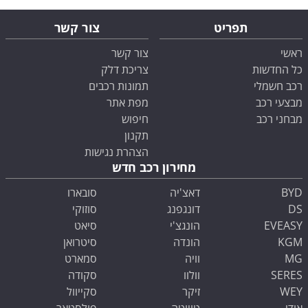
תפריט
צור קשר
ראשי
צור קשר
כל החדשות
צריכת דלק
רכב חשמלי
תמונות רכבים
מבצעי רכב
מפת אתר
מבחני רכב
חיפוש
תקנון
הצהרת נגישות
מחירון רכב חדש
BYD
דאצ'יה
סובארו
DS
דונגפנג
סוזוקי
EVEASY
הונגצ'י
סיאט
KGM
הונדה
סיטרואן
MG
וויה
סמארט
SERES
וולוו
סקודה
WEY
זיקר
סקייוול