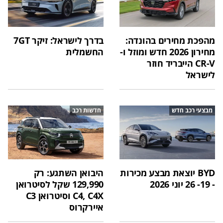
מהפכת מחירים בהונדה:
בדרך לישראל: זיקר 7GT
מחירון 2026 חדש ומוזל ו-
החשמלית
CR-V הייבריד חוזר
לישראל
מבצעי רכב חדש
חדשות רכב
BYD יוצאת מבצע מכירות
היבואן השתגע: רק
- 19- 26 יוני 2026
129,990 שקל לסיטרואן
C4, C4X וסיטרואן C3
איירקרוס