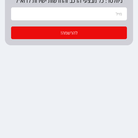
ניוזלטר: כל מבצעי הרכב והחדשות ישירות לדוא"ל
להרשמה!