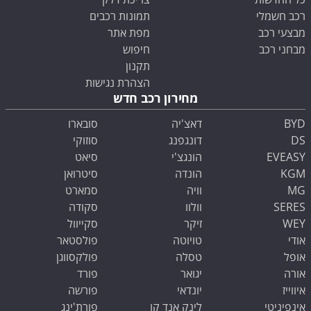
רכב חשמלי
תמונות רכבים
מבצעי רכב
מפת אתר
מבחני רכב
חיפוש
תקנון
הצהרת נגישות
מחירון רכב חדש
BYD
דאצ'יה
סובארו
DS
דונגפנג
סוזוקי
EVEASY
הונגצ'י
סיאט
KGM
הונדה
סיטרואן
MG
וויה
סמארט
SERES
וולוו
סקודה
WEY
זיקר
סקייוול
אודי
טויוטה
פולסטאר
אופל
טסלה
פולקסווגן
אורה
יגואר
פורד
איווייז
יונדאי
פורשה
אינפיניטי
לינק אנד קו
פורת'ינג