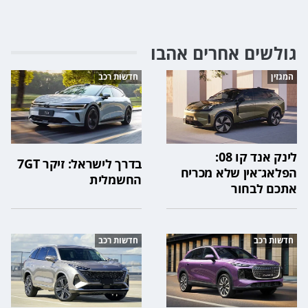
גולשים אחרים אהבו
המגזין
חדשות רכב
לינק אנד קו 08:
בדרך לישראל: זיקר 7GT
הפלאג־אין שלא מכריח
החשמלית
אתכם לבחור
חדשות רכב
חדשות רכב