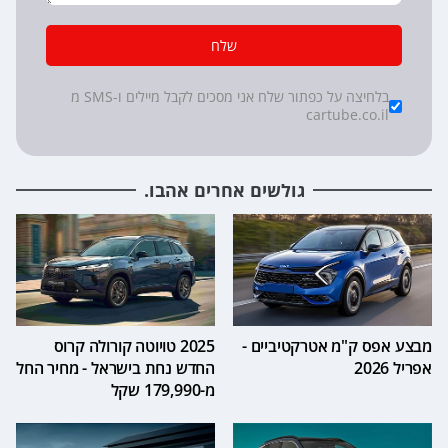
שלח
*
Checkboxes
בלחיצה על כפתור שלח אני מסכים לקבל מיילים ו-SMS מ
cartube.co.il
גולשים אחרים אהבו.
מבצע אפס ק"מ אטרקטיביים -
2025 טויוטה קורולה קרוס
אפריל 2026
החדש נחת בישראל - מחיר החל
מ-179,990 שקל