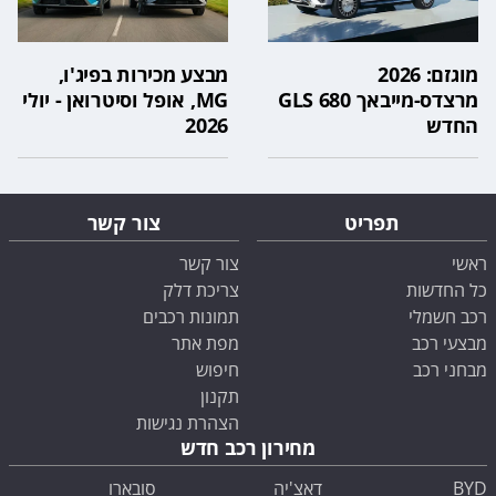
מוגזם: 2026
מבצע מכירות בפיג'ו,
מרצדס-מייבאך GLS 680
MG, אופל וסיטרואן - יולי
החדש
2026
תפריט
צור קשר
ראשי
צור קשר
כל החדשות
צריכת דלק
רכב חשמלי
תמונות רכבים
מבצעי רכב
מפת אתר
מבחני רכב
חיפוש
תקנון
הצהרת נגישות
מחירון רכב חדש
BYD
דאצ'יה
סובארו