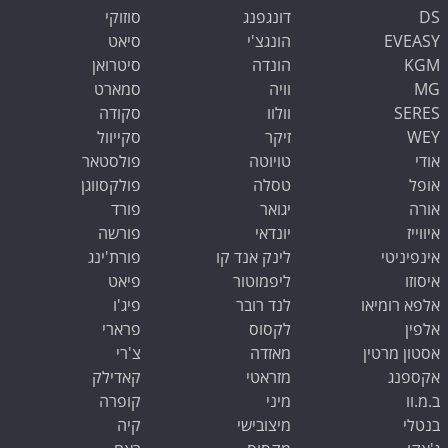
DS
דונגפנג
סוזוקי
EVEASY
הונגצ'י
סיאט
KGM
הונדה
סיטרואן
MG
וויה
סמארט
SERES
וולוו
סקודה
WEY
זיקר
סקייוול
אודי
טויוטה
פולסטאר
אופל
טסלה
פולקסווגן
אורה
יגואר
פורד
איווייז
יונדאי
פורשה
אינפיניטי
לינק אנד קו
פורת'ינג
איסוזו
ליפמוטור
פיאט
אלפא רומיאו
לנד רובר
פיג'ו
אלפין
לקסוס
פרארי
אסטון מרטין
מאזדה
צ'רי
אקספנג
מזראטי
קאדילק
ב.מ.וו
מיני
קופרה
שלום 👋 אני
בנטלי
מיצובישי
קיה
הצ'אטבוט של האתר!
צריך עזרה? התחל