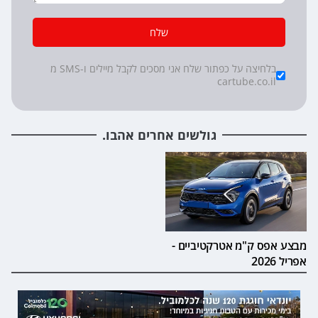
שלח
*
Checkboxes
בלחיצה על כפתור שלח אני מסכים לקבל מיילים ו-SMS מ
cartube.co.il
גולשים אחרים אהבו.
מבצע אפס ק"מ אטרקטיביים -
אפריל 2026