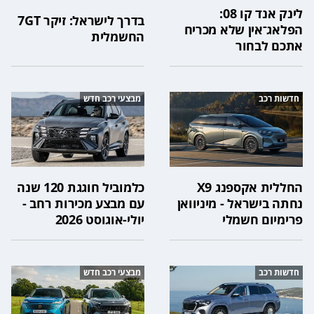
לינק אנד קו 08:
בדרך לישראל: זיקר 7GT
הפלאג־אין שלא מכריח
החשמלית
אתכם לבחור
חדשות רכב
מבצעי רכב חדש
החללית אקספנג X9
כלמוביל חוגגת 120 שנה
נחתה בישראל - מיניוואן
עם מבצע מכירות רחב -
פרימיום חשמלי
יולי-אוגוסט 2026
חדשות רכב
מבצעי רכב חדש