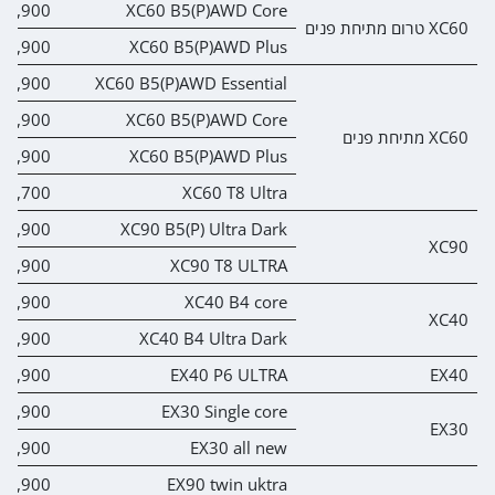
24,900
XC60 B5(P)AWD Core
XC60 טרום מתיחת פנים
54,900
XC60 B5(P)AWD Plus
99,900
XC60 B5(P)AWD Essential
24,900
XC60 B5(P)AWD Core
XC60 מתיחת פנים
54,900
XC60 B5(P)AWD Plus
74,700
XC60 T8 Ultra
19,900
XC90 B5(P) Ultra Dark
XC90
34,900
XC90 T8 ULTRA
49,900
XC40 B4 core
XC40
79,900
XC40 B4 Ultra Dark
59,900
EX40 P6 ULTRA
EX40
09,900
EX30 Single core
EX30
29,900
EX30 all new
39,900
EX90 twin uktra