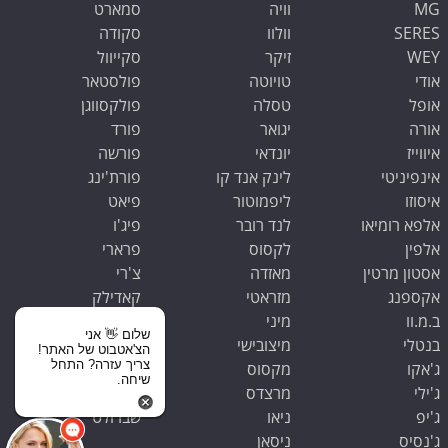
MG
וויה
סמארט
SERES
וולוו
סקודה
WEY
זיקר
סקייוול
אודי
טויוטה
פולסטאר
אופל
טסלה
פולקסווגן
אורה
יגואר
פורד
איווייז
יונדאי
פורשה
אינפיניטי
לינק אנד קו
פורת'ינג
איסוזו
ליפמוטור
פיאט
אלפא רומיאו
לנד רובר
פיג'ו
אלפין
לקסוס
פרארי
אסטון מרטין
מאזדה
צ'רי
אקספנג
מזראטי
קאדילק
ב.מ.וו
מיני
קופרה
שלום 👋 אני
בנטלי
מיצובישי
קיה
הצ'אטבוט של האתר!
צריך עזרה? התחל
ג'אקו
מקסוס
ראם
שיחה.
ג'ילי
מרצדס
רנו
ג'יפ
ניאו
שברולט
ג'נסיס
ניסאן