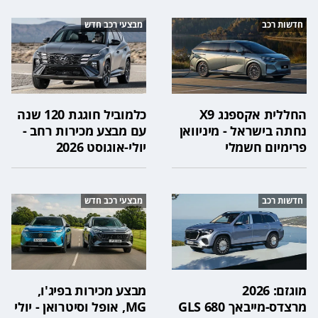
חדשות רכב
מבצעי רכב חדש
החללית אקספנג X9
כלמוביל חוגגת 120 שנה
נחתה בישראל - מיניוואן
עם מבצע מכירות רחב -
פרימיום חשמלי
יולי-אוגוסט 2026
חדשות רכב
מבצעי רכב חדש
מוגזם: 2026
מבצע מכירות בפיג'ו,
מרצדס-מייבאך GLS 680
MG, אופל וסיטרואן - יולי