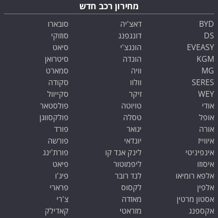
מחירון רכב חדש
BYD
דאצ'יה
סובארו
DS
דונגפנג
סוזוקי
EVEASY
הונגצ'י
סיאט
KGM
הונדה
סיטרואן
MG
וויה
סמארט
SERES
וולוו
סקודה
WEY
זיקר
סקייוול
אודי
טויוטה
פולסטאר
אופל
טסלה
פולקסווגן
אורה
יגואר
פורד
איווייז
יונדאי
פורשה
אינפיניטי
לינק אנד קו
פורת'ינג
איסוזו
ליפמוטור
פיאט
אלפא רומיאו
לנד רובר
פיג'ו
אלפין
לקסוס
פרארי
אסטון מרטין
מאזדה
צ'רי
אקספנג
מזראטי
קאדילק