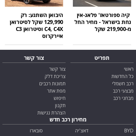
קיה ספורטאז' פלאג-אין
היבואן השתגע: רק
נחת בישראל - מחיר החל
129,990 שקל לסיטרואן
מ-219,900 שקל
C4, C4X וסיטרואן C3
איירקרוס
תפריט
צור קשר
ראשי
צור קשר
כל החדשות
צריכת דלק
רכב חשמלי
תמונות רכבים
מבצעי רכב
מפת אתר
מבחני רכב
חיפוש
תקנון
הצהרת נגישות
מחירון רכב חדש
BYD
דאצ'יה
סובארו