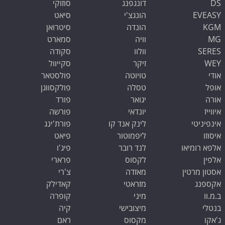
DS
דונגפנג
סוזוקי
EVEASY
הונגצ'י
סיאט
KGM
הונדה
סיטרואן
MG
וויה
סמארט
SERES
וולוו
סקודה
WEY
זיקר
סקייוול
אודי
טויוטה
פולסטאר
אופל
טסלה
פולקסווגן
אורה
יגואר
פורד
איווייז
יונדאי
פורשה
אינפיניטי
לינק אנד קו
פורת'ינג
איסוזו
ליפמוטור
פיאט
אלפא רומיאו
לנד רובר
פיג'ו
אלפין
לקסוס
פרארי
אסטון מרטין
מאזדה
צ'רי
אקספנג
מזראטי
קאדילק
ב.מ.וו
מיני
קופרה
שלום 👋 אני
בנטלי
מיצובישי
קיה
הצ'אטבוט של האתר!
צריך עזרה? התחל
ג'אקו
מקסוס
ראם