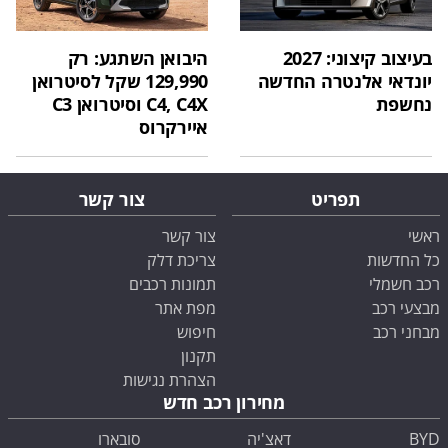
בעיצוב קיצוני: 2027
היבואן השתגע: רק
יונדאי אלנטרה החדשה
129,990 שקל לסיטרואן
נחשפת
C4, C4X וסיטרואן C3
איירקרוס
תפריט
צור קשר
ראשי
צור קשר
כל החדשות
צריכת דלק
רכב חשמלי
תמונות רכבים
מבצעי רכב
מפת אתר
מבחני רכב
חיפוש
תקנון
הצהרת נגישות
מחירון רכב חדש
BYD
דאצ'יה
סובארו