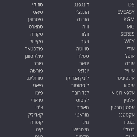
DS
דונגפנג
סוזוקי
EVEASY
הונגצ'י
סיאט
KGM
הונדה
סיטרואן
MG
וויה
סמארט
SERES
וולוו
סקודה
WEY
זיקר
סקייוול
אודי
טויוטה
פולסטאר
אופל
טסלה
פולקסווגן
אורה
יגואר
פורד
איווייז
יונדאי
פורשה
אינפיניטי
לינק אנד קו
פורת'ינג
איסוזו
ליפמוטור
פיאט
אלפא רומיאו
לנד רובר
פיג'ו
אלפין
לקסוס
פרארי
אסטון מרטין
מאזדה
צ'רי
אקספנג
מזראטי
קאדילק
ב.מ.וו
מיני
קופרה
בנטלי
מיצובישי
קיה
ג'אקו
מקסוס
ראם