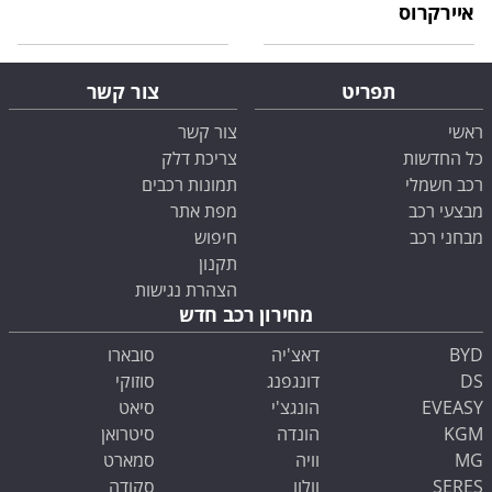
איירקרוס
תפריט
צור קשר
ראשי
צור קשר
כל החדשות
צריכת דלק
רכב חשמלי
תמונות רכבים
מבצעי רכב
מפת אתר
מבחני רכב
חיפוש
תקנון
הצהרת נגישות
מחירון רכב חדש
BYD
דאצ'יה
סובארו
DS
דונגפנג
סוזוקי
EVEASY
הונגצ'י
סיאט
KGM
הונדה
סיטרואן
MG
וויה
סמארט
SERES
וולוו
סקודה