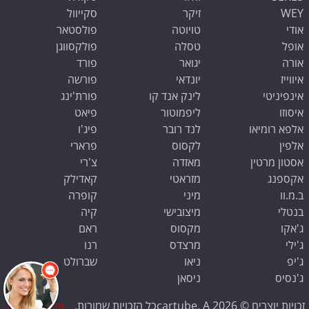
WEY
זיקר
סקייוול
אודי
טויוטה
פולסטאר
אופל
טסלה
פולקסווגן
אורה
יגואר
פורד
איווייז
יונדאי
פורשה
אינפיניטי
לינק אנד קו
פורת'ינג
איסוזו
ליפמוטור
פיאט
אלפא רומיאו
לנד רובר
פיג'ו
אלפין
לקסוס
פרארי
אסטון מרטין
מאזדה
צ'רי
אקספנג
מזראטי
קאדילק
ב.מ.וו
מיני
קופרה
בנטלי
מיצובישי
קיה
ג'אקו
מקסוס
ראם
ג'ילי
מרצדס
רנו
ג'יפ
ניאו
שברולט
ג'נסיס
ניסאן
זכויות יוצרים © 2026 cartube. Aכל הזכויות שמורות.
אפס קילומטר