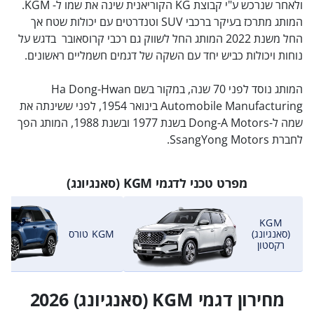
ולאחר שנרכש ע"י קבוצת KG הקוריאנית שינה את שמו ל- KGM.
המותג מתרכז בעיקר ברכבי SUV וטנדרטים עם יכולות שטח אך
החל משנת 2022 המותג החל לשווק גם רכבי קרוסאובר בדגש על
נוחות ויכולות כביש יחד עם השקה של דגמים חשמליים ראשונים.
המותג נוסד לפני 70 שנה, במקור בשם Ha Dong-Hwan
Automobile Manufacturing בינואר 1954, לפני ששינתה את
שמה ל-Dong-A Motors בשנת 1977 ובשנת 1988, המותג הפך
לחברת SsangYong Motors.
מפרט טכני לדגמי KGM (סאנגיונג)
KGM
(סאנגיונג)
KGM טורס
רקסטון
מחירון דגמי KGM (סאנגיונג) 2026