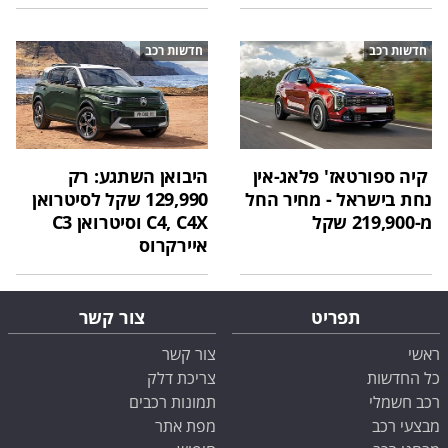
חדשות רכב
חדשות רכב
קיה ספורטאז' פלאג-אין
היבואן השתגע: רק
נחת בישראל - מחיר החל
129,990 שקל לסיטרואן
מ-219,900 שקל
C4, C4X וסיטרואן C3
איירקרוס
תפריט
צור קשר
ראשי
צור קשר
כל החדשות
צריכת דלק
רכב חשמלי
תמונות רכבים
מבצעי רכב
מפת אתר