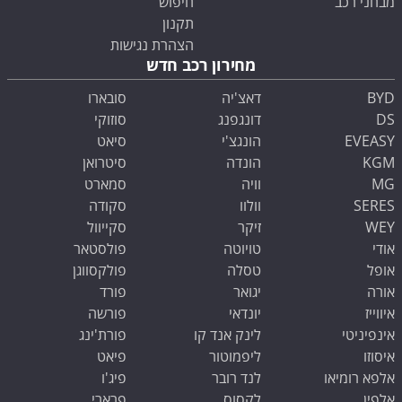
מבחני רכב
חיפוש
תקנון
הצהרת נגישות
מחירון רכב חדש
BYD
דאצ'יה
סובארו
DS
דונגפנג
סוזוקי
EVEASY
הונגצ'י
סיאט
KGM
הונדה
סיטרואן
MG
וויה
סמארט
SERES
וולוו
סקודה
WEY
זיקר
סקייוול
אודי
טויוטה
פולסטאר
אופל
טסלה
פולקסווגן
אורה
יגואר
פורד
איווייז
יונדאי
פורשה
אינפיניטי
לינק אנד קו
פורת'ינג
איסוזו
ליפמוטור
פיאט
אלפא רומיאו
לנד רובר
פיג'ו
אלפין
לקסוס
פרארי