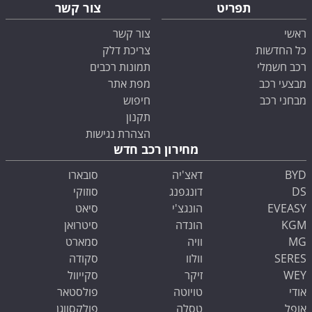
תפריט
צור קשר
ראשי
צור קשר
כל החדשות
צריכת דלק
רכב חשמלי
תמונות רכבים
מבצעי רכב
מפת אתר
מבחני רכב
חיפוש
תקנון
הצהרת נגישות
מחירון רכב חדש
BYD
דאצ'יה
סובארו
DS
דונגפנג
סוזוקי
EVEASY
הונגצ'י
סיאט
KGM
הונדה
סיטרואן
MG
וויה
סמארט
SERES
וולוו
סקודה
WEY
זיקר
סקייוול
אודי
טויוטה
פולסטאר
אופל
טסלה
פולקסווגן