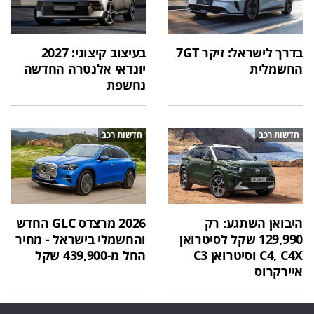
בדרך לישראל: זיקר 7GT
בעיצוב קיצוני: 2027
החשמלית
יונדאי אלנטרה החדשה
נחשפת
חדשות רכב
חדשות רכב
היבואן השתגע: רק
2026 מרצדס GLC החדש
129,990 שקל לסיטרואן
והחשמלי בישראל - מחיר
C4, C4X וסיטרואן C3
החל מ-439,900 שקל
איירקרוס