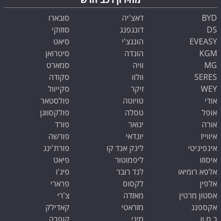
BYD
דאצ'יה
סובארו
DS
דונגפנג
סוזוקי
EVEASY
הונגצ'י
סיאט
KGM
הונדה
סיטרואן
MG
וויה
סמארט
SERES
וולוו
סקודה
WEY
זיקר
סקייוול
אודי
טויוטה
פולסטאר
אופל
טסלה
פולקסווגן
אורה
יגואר
פורד
איווייז
יונדאי
פורשה
אינפיניטי
לינק אנד קו
פורת'ינג
איסוזו
ליפמוטור
פיאט
אלפא רומיאו
לנד רובר
פיג'ו
אלפין
לקסוס
פרארי
אסטון מרטין
מאזדה
צ'רי
אקספנג
מזראטי
קאדילק
ב.מ.וו
מיני
קופרה