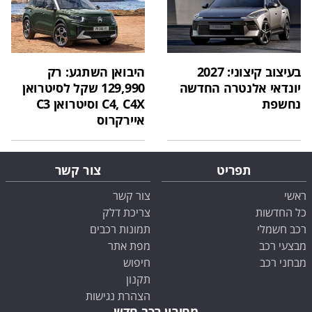
בעיצוב קיצוני: 2027
היבואן השתגע: רק
יונדאי אלנטרה החדשה
129,990 שקל לסיטרואן
נחשפת
C4, C4X וסיטרואן C3
איירקרוס
תפריט
צור קשר
ראשי
צור קשר
כל החדשות
צריכת דלק
רכב חשמלי
תמונות רכבים
מבצעי רכב
מפת אתר
מבחני רכב
חיפוש
תקנון
הצהרת נגישות
מחירון רכב חדש