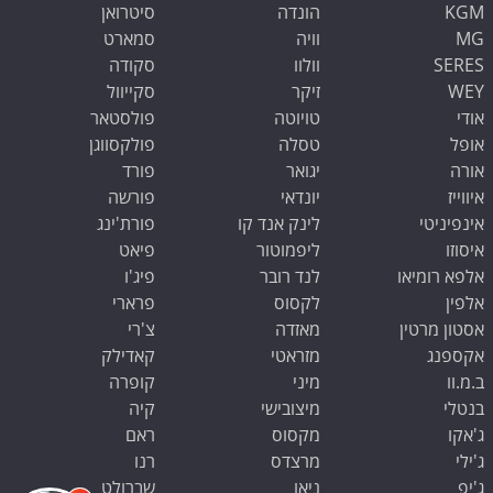
KGM
הונדה
סיטרואן
MG
וויה
סמארט
SERES
וולוו
סקודה
WEY
זיקר
סקייוול
אודי
טויוטה
פולסטאר
אופל
טסלה
פולקסווגן
אורה
יגואר
פורד
איווייז
יונדאי
פורשה
אינפיניטי
לינק אנד קו
פורת'ינג
איסוזו
ליפמוטור
פיאט
אלפא רומיאו
לנד רובר
פיג'ו
אלפין
לקסוס
פרארי
אסטון מרטין
מאזדה
צ'רי
אקספנג
מזראטי
קאדילק
ב.מ.וו
מיני
קופרה
בנטלי
מיצובישי
קיה
ג'אקו
מקסוס
ראם
ג'ילי
מרצדס
רנו
ג'יפ
ניאו
שברולט