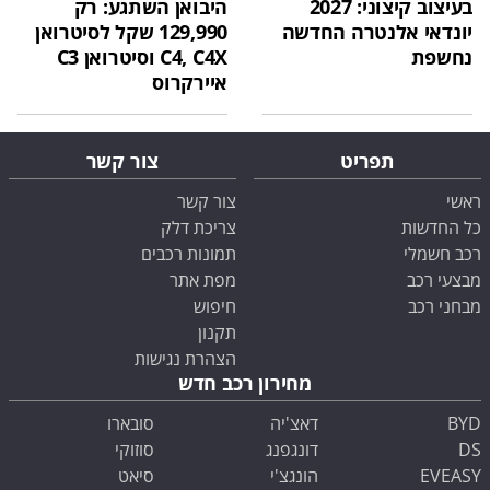
בעיצוב קיצוני: 2027
היבואן השתגע: רק
יונדאי אלנטרה החדשה
129,990 שקל לסיטרואן
נחשפת
C4, C4X וסיטרואן C3
איירקרוס
תפריט
צור קשר
ראשי
צור קשר
כל החדשות
צריכת דלק
רכב חשמלי
תמונות רכבים
מבצעי רכב
מפת אתר
מבחני רכב
חיפוש
תקנון
הצהרת נגישות
מחירון רכב חדש
BYD
דאצ'יה
סובארו
DS
דונגפנג
סוזוקי
EVEASY
הונגצ'י
סיאט