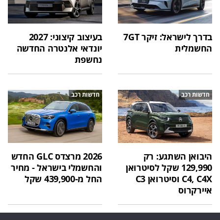
בדרך לישראל: זיקר 7GT
בעיצוב קיצוני: 2027
החשמלית
יונדאי אלנטרה החדשה
נחשפת
חדשות רכב
חדשות רכב
היבואן השתגע: רק
2026 מרצדס GLC החדש
129,990 שקל לסיטרואן
והחשמלי בישראל - מחיר
C4, C4X וסיטרואן C3
החל מ-439,900 שקל
איירקרוס