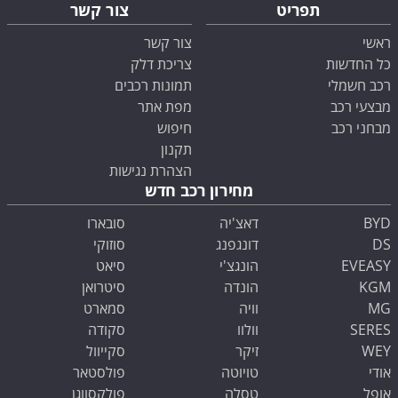
תפריט
צור קשר
ראשי
צור קשר
כל החדשות
צריכת דלק
רכב חשמלי
תמונות רכבים
מבצעי רכב
מפת אתר
מבחני רכב
חיפוש
תקנון
הצהרת נגישות
מחירון רכב חדש
BYD
דאצ'יה
סובארו
DS
דונגפנג
סוזוקי
EVEASY
הונגצ'י
סיאט
KGM
הונדה
סיטרואן
MG
וויה
סמארט
SERES
וולוו
סקודה
WEY
זיקר
סקייוול
אודי
טויוטה
פולסטאר
אופל
טסלה
פולקסווגן