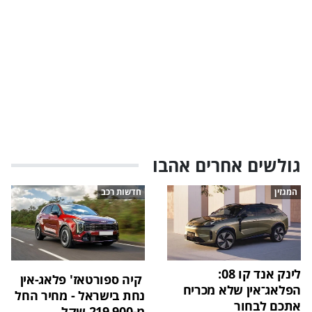
גולשים אחרים אהבו
המגזין
חדשות רכב
לינק אנד קו 08:
קיה ספורטאז' פלאג-אין
הפלאג־אין שלא מכריח
נחת בישראל - מחיר החל
אתכם לבחור
מ-219,900 שקל