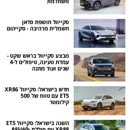
משתלמת
סקייוול חושפת סדאן
חשמלית מרהיבה - סקייהום
מבצע סקייוול בראש שקט -
עמדת טעינה, טיפולים ל-4
שנים ועוד מתנה
חדש בישראל: סקייוול XR86
ET5 עם טווח של 500
קילומטר
השנה בישראל: סקייוול ET5
XR88 עם סוללת 88kWh