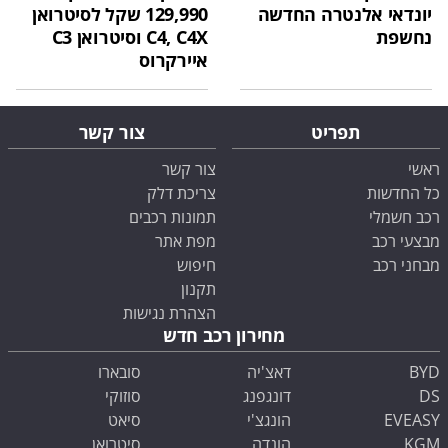
יונדאי אלנטרה החדשה
129,990 שקל לסיטרואן
נחשפת
C4, C4X וסיטרואן C3
איירקרוס
תפריט
צור קשר
ראשי
צור קשר
כל החדשות
צריכת דלק
רכב חשמלי
תמונות רכבים
מבצעי רכב
מפת אתר
מבחני רכב
חיפוש
תקנון
הצהרת נגישות
מחירון רכב חדש
BYD
דאצ'יה
סובארו
DS
דונגפנג
סוזוקי
EVEASY
הונגצ'י
סיאט
KGM
הונדה
סיטרואן