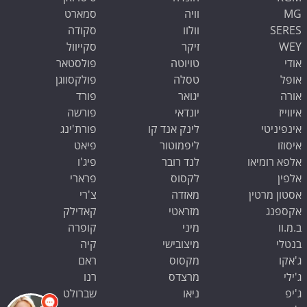
MG
וויה
סמארט
SERES
וולוו
סקודה
WEY
זיקר
סקייוול
אודי
טויוטה
פולסטאר
אופל
טסלה
פולקסווגן
אורה
יגואר
פורד
איווייז
יונדאי
פורשה
אינפיניטי
לינק אנד קו
פורת'ינג
איסוזו
ליפמוטור
פיאט
אלפא רומיאו
לנד רובר
פיג'ו
אלפין
לקסוס
פרארי
אסטון מרטין
מאזדה
צ'רי
אקספנג
מזראטי
קאדילק
ב.מ.וו
מיני
קופרה
בנטלי
מיצובישי
קיה
ג'אקו
מקסוס
ראם
ג'ילי
מרצדס
רנו
ג'יפ
ניאו
שברולט