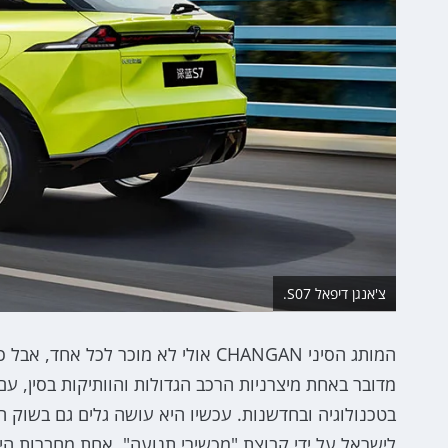
צ'אנגן דיפאל S07.
המותג הסיני CHANGAN אולי לא מוכר ל
לישראל על ידי קבוצת "מכשירי תנועה", אחת מחברות הי