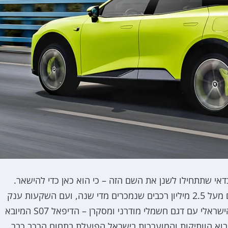
כל אחד, אבל כדאי שתתחילו לשנן את השם הזה – כי הוא כאן כדי להישאר.
מדובר באחת מיצרניות הרכב הגדולות והוותיקות בסין, עם מעל 2.5 מיליון רכבים שנמכרים מדי שנה, ועם השקעות ענק
בטכנולוגיה ובחדשנות. עכשיו היא עושה גלים גם בשוק הישראלי עם דגם חשמלי מודרני ומסקרן – הדיפאל S07 המיובא
בוא הוותיקות והמוערכות בישראל הפועלת בתחום הרכב כבר