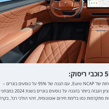
הדיפאל S07 זכה לציון המרבי של 5 כוכבים במבחני הבטיחות של Euro NCAP, עם הגנה של 95% על נוסעים בוגרים –
נתון שלא מבייש גם מותגים אירופיים יוקרתיים ולמעשה הציון הגבוה ביותר בהגנה על נוסעים בוגרים בשנת 2024 במבחני
 מערכות בטיחות מתקדמות כמו בלימת חירום אוטונומית, זיהוי הולכי רגל, בקרת