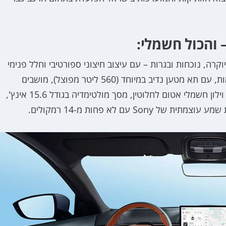
 והכול חשמלי:
 יוקרה, נוכחות ובגרות – עם עיצוב חיצוני ספורטיבי וחלל פנימי
מרווח שמאפשר לשבת באמת בנוח. מדובר ברכב 5 מקומות, עם תא מטען נדיב במיוחד (560 ליטר מפוצל), מושבים
קדמיים חשמליים עם חימום ואוורור, גג פנורמי ענק כולל וילון חשמלי אטום לחלוטין, מסך מולטימדיה בגודל 15.6 אינץ',