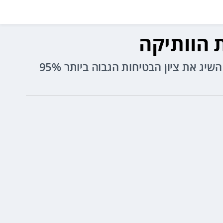
ת הוותיקה
צ'אנגן החלה את דרכה בישראל עם דיפאל S07, הקרוסאובר החשמלי הספורטיבי של צ'אנגן שגם השיג את ציון הבטיחות הגבוה ביותר 95%