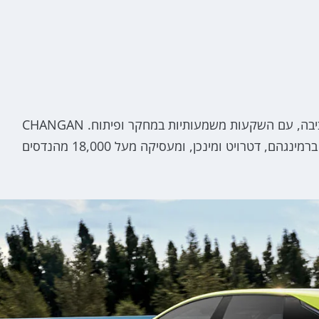
החברה מתמקדת בטכנולוגיות רכב חכמות וידידותיות לסביבה, עם השקעות משמעותיות במחקר ופיתוח. CHANGAN
מפעילה רשת מחקר ופיתוח בערים כמו טורינו, יוקוהמה, ברמינגהם, דטרויט ומינכן, ומעסיקה מעל 18,000 מהנדסים