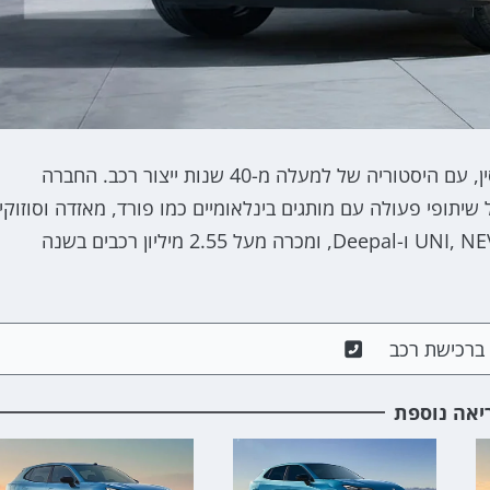
CHANGAN היא אחת מארבע קבוצות הרכב הגדולות בסין, עם היסטוריה של למעלה מ-40 שנות ייצור רכב. החברה
ברחבי העולם, כולל שיתופי פעולה עם מותגים בינלאומיים כמו פורד, מאזדה וסוזוקי
CHANGAN מחזיקה במותגים עצמאיים כמו UNI, NEVO, AVATR ו-Deepal, ומכרה מעל 2.55 מיליון רכבים בשנה
ם ברכישת רכב
יאה נוספת