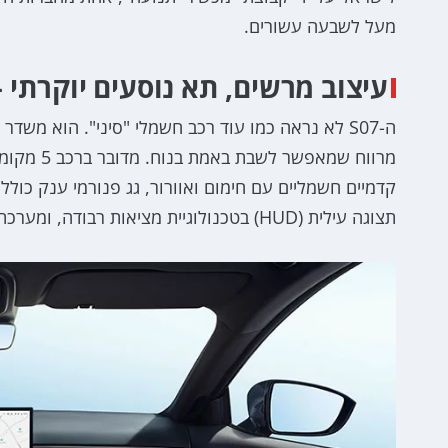
מעל לשבעה עשורים.
עיצוב מרשים, תא נוסעים יוקרתי –
ה-S07 לא נראה כמו עוד רכב חשמלי "סיני". הוא משדר
תצוגה עילית (HUD) בטכנולוגיית מציאות רבודה, ומערכת שמע עוצמתית של Sony עם לא פחות מ-14 רמקולים.