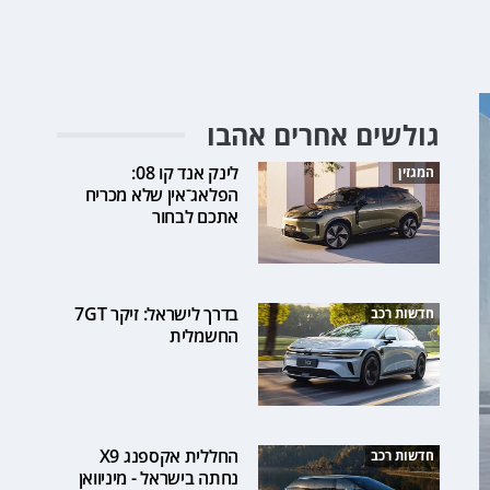
גולשים אחרים אהבו
לינק אנד קו 08:
המגזין
הפלאג־אין שלא מכריח
אתכם לבחור
בדרך לישראל: זיקר 7GT
חדשות רכב
החשמלית
החללית אקספנג X9
חדשות רכב
נחתה בישראל - מיניוואן