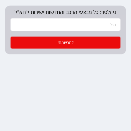
ניוזלטר: כל מבצעי הרכב והחדשות ישירות לדוא"ל
להרשמה!