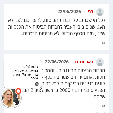
בני
22/06/2026
לכל מי שכותב על חברות הביטוח, להזכירכם לפני לא
מעט שנים ביבי העביר לחברות הביטוח את הפנסיות
שלנו, מזה הכסף הגדול, לא מביטוח הרכבים.
הגב
דאג וטוני
22/06/2026
שלום 👋 אני
חברות הביטוח הם גנבים . והמדינה נותנת להם
הצ'אטבוט של האתר!
צריך עזרה? התחל
חסות .אתם יודעים שמרוב הכסף שהם עושים הם
שיחה.
קונים בניינים רבי קומות למשרדים שלהם . לדוגמא
הפניקס במתחם ה2000 בראשון לציון 2 הבניינים
שלהם .
הגב