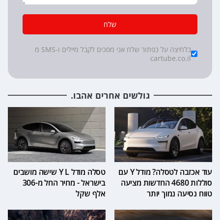
שלח
*
Checkboxes
בלחיצה על כפתור שלח אני מסכים לקבל מיילים ו-SMS מ
cartube.co.il
גולשים אחרים אהבו.
עוד אכזבה לטסלה? מודל Y עם
טסלה מודל Y L שישה מושבים
סוללות 4680 החדשות מציעה
בישראל - מחיר החל מ-306
טווח נסיעה נמוך יותר
אלף שקל