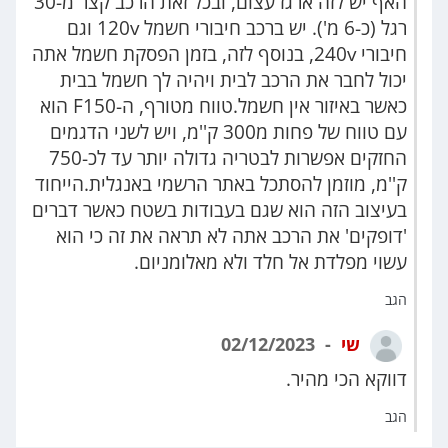
האף יש לזה ארגז עצום, ובכל זאת הרכב קצר מ-30
רגל (כ-6 מ'). יש ברכב חיבורי חשמל 120v וגם
חיבורי 240v, בנוסף לזה, בזמן הפסקת חשמל אתה
יכול לחבר את הרכב לבית ויהיה לך חשמל בבית
כאשר באיזור אין חשמל.טווח מטורף, ה-F150 הוא
עם טווח של פחות מ300 ק''מ, ויש לשני הדגמים
החזקים אפשרות לבטריה גדולה יותר עד לכ-750
ק''מ, מוזמן להסתכל באתר הרשמי באנגלית.הייחוד
בעיצוב הזה הוא שגם בעבודות בשטח כאשר דברים
'דופקים' את הרכב אתה לא תראה את זה כי הוא
עשוי מפלדת אל חלד ולא מאלומניום.
הגב
שי
02/12/2023
דווקא הכי מהיר.
הגב