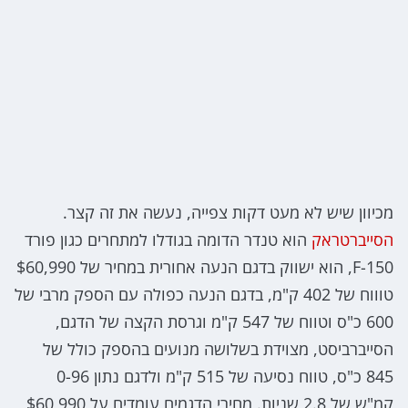
מכיוון שיש לא מעט דקות צפייה, נעשה את זה קצר.
הסייברטראק
הוא טנדר הדומה בגודלו למתחרים כגון פורד
F-150, הוא ישווק בדגם הנעה אחורית במחיר של $60,990
טוווח של 402 ק"מ, בדגם הנעה כפולה עם הספק מרבי של
600 כ"ס וטווח של 547 ק"מ וגרסת הקצה של הדגם,
הסייברביסט, מצוידת בשלושה מנועים בהספק כולל של
845 כ"ס, טווח נסיעה של 515 ק"מ ולדגם נתון 0-96
קמ"ש של 2.8 שניות. מחירי הדגמים עומדים על $60,990