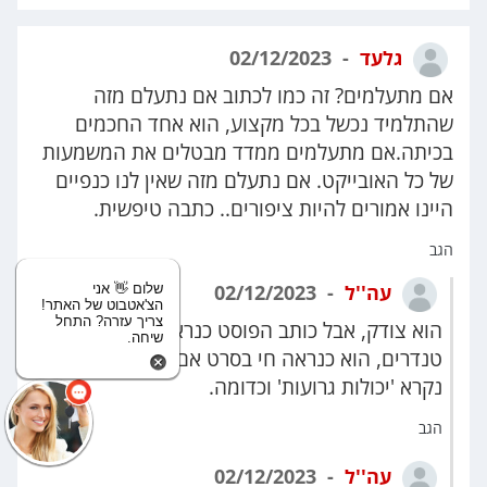
גלעד
02/12/2023
אם מתעלמים? זה כמו לכתוב אם נתעלם מזה
שהתלמיד נכשל בכל מקצוע, הוא אחד החכמים
בכיתה.אם מתעלמים ממדד מבטלים את המשמעות
של כל האובייקט. אם נתעלם מזה שאין לנו כנפיים
היינו אמורים להיות ציפורים.. כתבה טיפשית.
הגב
עה''ל
02/12/2023
שלום 👋 אני
הצ'אטבוט של האתר!
צריך עזרה? התחל
הוא צודק, אבל כותב הפוסט כנראה לא מכיר
שיחה.
טנדרים, הוא כנראה חי בסרט אם הוא חושב שזה
נקרא 'יכולות גרועות' וכדומה.
הגב
עה''ל
02/12/2023