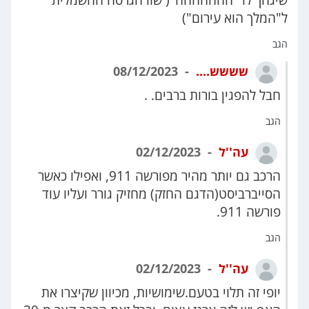
שיגחך לו "חחחחחחח"( שזו הגרסה החשמלית
ל"המלך הוא עירום")
הגב
שששש....
08/12/2023
חבל להפגין בורות ברבים. .
הגב
עה''ל
02/12/2023
הרכב גם יותר מהיר מפורשה 911, ואפילו כאשר
הסייברביסט(הדגם החזק) מחזיק גורר ועליו עוד
פורשה 911.
הגב
עה''ל
02/12/2023
יופי זה תלוי בטעם.שימושיות, מכיוון שקיצרו את