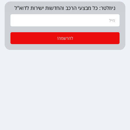
ניוזלטר: כל מבצעי הרכב והחדשות ישירות לדוא"ל
להרשמה!