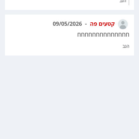
הגב
קטעים פה
09/05/2026
חחחחחחחחחחחחחח
הגב