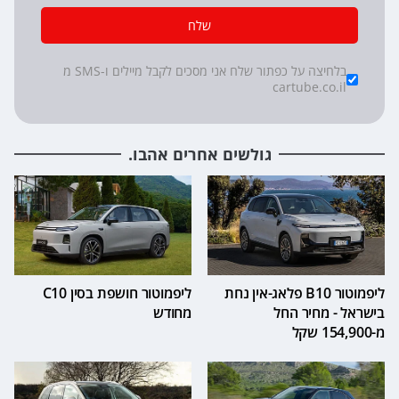
שלח
*
Checkboxes
בלחיצה על כפתור שלח אני מסכים לקבל מיילים ו-SMS מ
cartube.co.il
גולשים אחרים אהבו.
ליפמוטור B10 פלאג-אין נחת
ליפמוטור חושפת בסין C10
בישראל - מחיר החל
מחודש
מ-154,900 שקל