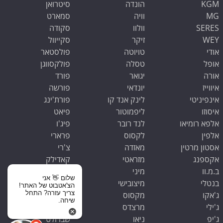
KGM
הונדה
סיטרואן
MG
וויה
סמארט
SERES
וולוו
סקודה
WEY
זיקר
סקייוול
אודי
טויוטה
פולסטאר
אופל
טסלה
פולקסווגן
אורה
יגואר
פורד
איווייז
יונדאי
פורשה
אינפיניטי
לינק אנד קו
פורת'ינג
איסוזו
ליפמוטור
פיאט
אלפא רומיאו
לנד רובר
פיג'ו
אלפין
לקסוס
פרארי
אסטון מרטין
מאזדה
צ'רי
אקספנג
מזראטי
קאדילק
ב.מ.וו
מיני
קופרה
שלום 👋 אני
בנטלי
מיצובישי
קיה
הצ'אטבוט של האתר!
צריך עזרה? התחל
ג'אקו
מקסוס
ראם
שיחה.
ג'ילי
מרצדס
רנו
ג'יפ
ניאו
שברולט