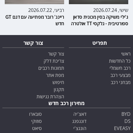
שישי, 2026.07.24
רביעי, 2026.07.22
ג'ילי משיקה בסין מכונית סדאן
ריינג' רובר מפתיעה עם דגם GT
ספורטיבית - גלקסי TT אולטרה
חדש
תפריט
צור קשר
ראשי
צור קשר
כל החדשות
צריכת דלק
רכב חשמלי
תמונות רכבים
מבצעי רכב
מפת אתר
מבחני רכב
חיפוש
תקנון
הצהרת נגישות
מחירון רכב חדש
BYD
דאצ'יה
סובארו
DS
דונגפנג
סוזוקי
EVEASY
הונגצ'י
סיאט