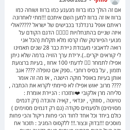
אם זה הולך כמו ברווז מגעגע כמו ברווז ושוחה כמו
ברווז אז זה ברווז למען השם איתכם !!!מתי לאחרונה
ראיתם אופל גרנדלנד בכבישים של ישראל ?????אולי
איזה שניים בהתנחלויות 🤦‍♂️🤦‍♂️ הדגם הקודם על
מנועי הפיורטק שלו קרסו מלא תקלות (הכל אני
רואה לדאבוני מעבודת ניירת כבר 28 שנים תאמינו
לי קוראים יקרים..).ירידת ערך הזויה ברמה שלא ניתן
אפילו לתמחר 🤷‍♂️ לדעתי 100 אחוז , בעיות ברצועת
תזמון , על בסיס רוחבי ..ספק אם טופלה ???? אגב
אותן בעיות באופל מוקה הישנה , אז מה זה אומר
???? מרוב יאוש אפילו לא סיימתי לקרוא את הכתבה ,
סליחה מרן אלקובי ❤️ותזכרו : הניירת אומרת :
טויוטה , סוזוקי , יונדאי , קאיה והונדה (רק דגמים
מסוימים) ולפעמים סקודה (גם רק דגמים מסוימים )
כולם ביחד וכל אחד לחוד הכי פחות ריקול והכי פחות
מוסכים !!!בדוק ונצור.!!! ללקסוס המגיב : תזכור אח