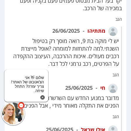
יקר בעל הבית מבסוט פעמים פעם בקניה ופעם
במכירה של הרכב.
הגב
מתתיהו
26/06/2025
יש לי מוקה בת 9, רואה מוסך רק בטיפול
השנתי.למה להתחזות למומחה ?אופל מייצרת
רכבים מעולים. איכות ההרכבה, העיצוב ההקפדה
על הפרטים, רכב גרמני לכל דבר.
הגב
שלום 👋 אני
הצ'אטבוט של האתר!
צריך עזרה? התחל
חי
25/06/2025
שיחה.
מדובר במנוע החדש עם השרשרת . הקונצרן
הפנים את התקלה מאוחר מידי , אבל הפנים ...
הגב
אילן שראל
25/06/2025