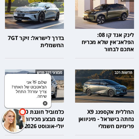
לינק אנד קו 08:
בדרך לישראל: זיקר 7GT
הפלאג־אין שלא מכריח
החשמלית
אתכם לבחור
חדשות רכב
מבצעי רכב חדש
שלום 👋 אני
הצ'אטבוט של האתר!
צריך עזרה? התחל
שיחה.
החללית אקספנג X9
כלמוביל חוגגת 120 שנה
נחתה בישראל - מיניוואן
עם מבצע מכירות רחב -
פרימיום חשמלי
יולי-אוגוסט 2026