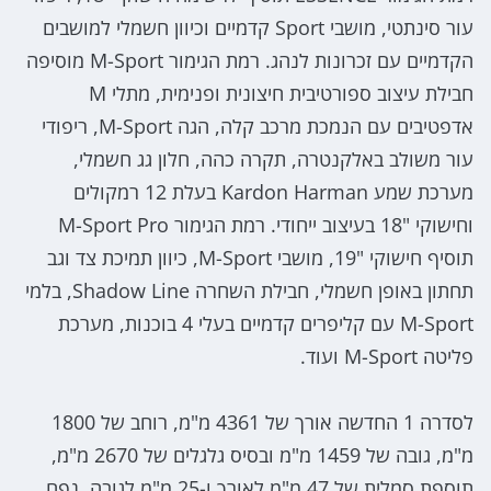
עור סינתטי, מושבי Sport קדמיים וכיוון חשמלי למושבים
הקדמיים עם זכרונות לנהג. רמת הגימור M-Sport מוסיפה
חבילת עיצוב ספורטיבית חיצונית ופנימית, מתלי M
אדפטיבים עם הנמכת מרכב קלה, הגה M-Sport, ריפודי
עור משולב באלקנטרה, תקרה כהה, חלון גג חשמלי,
מערכת שמע Kardon Harman בעלת 12 רמקולים
וחישוקי "18 בעיצוב ייחודי. רמת הגימור M-Sport Pro
תוסיף חישוקי "19, מושבי M-Sport, כיוון תמיכת צד וגב
תחתון באופן חשמלי, חבילת השחרה Shadow Line, בלמי
M-Sport עם קליפרים קדמיים בעלי 4 בוכנות, מערכת
פליטה M-Sport ועוד.
לסדרה 1 החדשה אורך של 4361 מ"מ, רוחב של 1800
מ"מ, גובה של 1459 מ"מ ובסיס גלגלים של 2670 מ"מ,
תוספת סמלית של 47 מ"מ לאורך ו-25 מ"מ לגובה. נפח