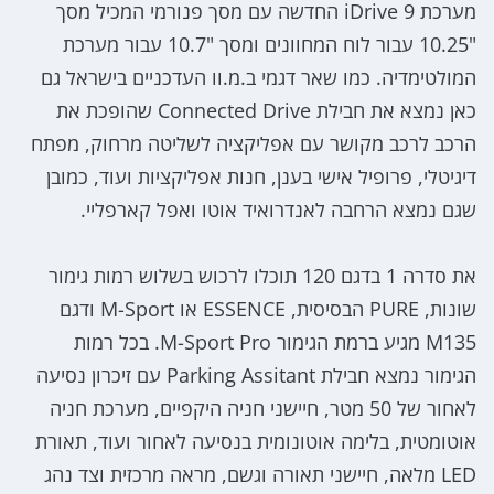
מערכת iDrive 9 החדשה עם מסך פנורמי המכיל מסך
"10.25 עבור לוח המחוונים ומסך "10.7 עבור מערכת
המולטימדיה. כמו שאר דגמי ב.מ.וו העדכניים בישראל גם
כאן נמצא את חבילת Connected Drive שהופכת את
הרכב לרכב מקושר עם אפליקציה לשליטה מרחוק, מפתח
דיגיטלי, פרופיל אישי בענן, חנות אפליקציות ועוד, כמובן
שגם נמצא הרחבה לאנדרואיד אוטו ואפל קארפליי.
את סדרה 1 בדגם 120 תוכלו לרכוש בשלוש רמות גימור
שונות, PURE הבסיסית, ESSENCE או M-Sport ודגם
M135 מגיע ברמת הגימור M-Sport Pro. בכל רמות
הגימור נמצא חבילת Parking Assitant עם זיכרון נסיעה
לאחור של 50 מטר, חיישני חניה היקפיים, מערכת חניה
אוטומטית, בלימה אוטונומית בנסיעה לאחור ועוד, תאורת
LED מלאה, חיישני תאורה וגשם, מראה מרכזית וצד נהג