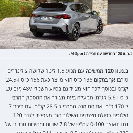
ב.מ.וו 120 החדשה עם חבילת M-Sport.
ב.מ.וו 120
ממשיכה עם מנוע 1.5 ליטר שלושה צילינדרים
טורבו אך במקום 136 כ"ס הוא מייצר כעת 156 כ"ס ו-24.5
קג"מ ובנוסף לכך הוא מצויד גם בסיוע חשמלי 48V (עם 20
כ"ס ו-5.6 קג"מ) המעלה בעת הצורך את ההספק המרבי
ל-170 כ"ס ואת המומנט המרבי ל-28.5 קג"מ. עם תיבת 7
הילוכים כפולת מצמדים השילוב הזה מאפשר לדגם 120
נתו תאוצה 0-100 קמ"ש של 7.8 שניות ומהירות מרבית של
226 קמ"ש, זאת לעומת 8.5 שניות ו-211 קמ"ש בדגם