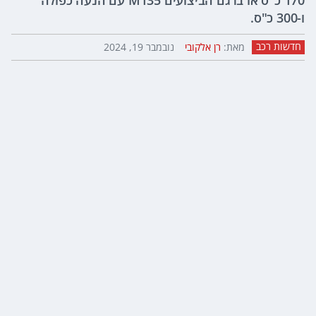
170 כ"ס או בדגם הביצועים M135 עם הנעה כפולה
ו-300 כ"ס.
חדשות רכב
מאת:
רן אלקובי
נובמבר 19, 2024