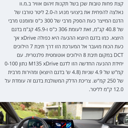
קצת פחות טובות שכן בשל תקנות זיהום אוויר ב.מ.וו
נאלצה להפחית את ביצועי מנוע ה-2.0 ליטר טורבו של
הדגם המייצר כעת הספק מרבי של 300 כ"ס ומומנט מרבי
של 40.8 קג"מ, זאת לעומת 306 כ"ס ו-45.9 קג"מ בדגם
היוצא. כמו בדגם היוצא ההנעה היא כפולה xDrive אך
כעת הכוח מועבר אל המערכת הזו דרך תיבת 7 הילוכים
DCT במקום תיבת 8 הילוכים אוטומטית פלנטרית. עם
יחידת ההנעה החדשה הזו לדגם M135 xDrive נתון 0-100
קמ"ש של 4.9 שניות (4.8 ש' בדגם היוצא) ומהירות מרבית
של 250 קמ"ש. צריכת הדלק המשולבת בדגם זה עומדת על
12.0 ק"מ לליטר.