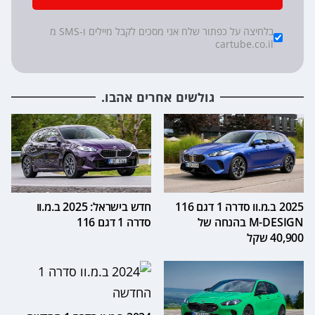
*
Checkboxes
בלחיצה על כפתור שלח אני מסכים לקבל מיילים ו-SMS מ
cartube.co.il
גולשים אחרים אהבו.
2025 ב.מ.וו סדרה 1 דגם 116
חדש בישראל: 2025 ב.מ.וו
M-DESIGN בהנחה של
סדרה 1 דגם 116
40,900 שקל