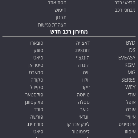
מבצעי רכב
מפת אתר
מבחני רכב
חיפוש
תקנון
הצהרת נגישות
מחירון רכב חדש
BYD
דאצ'יה
סובארו
DS
דונגפנג
סוזוקי
EVEASY
הונגצ'י
סיאט
KGM
הונדה
סיטרואן
MG
וויה
סמארט
SERES
וולוו
סקודה
WEY
זיקר
סקייוול
אודי
טויוטה
פולסטאר
אופל
טסלה
פולקסווגן
אורה
יגואר
פורד
איווייז
יונדאי
פורשה
אינפיניטי
לינק אנד קו
פורת'ינג
איסוזו
ליפמוטור
פיאט