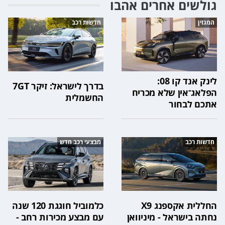
גולשים אחרים אהבו
המגזין
חדשות רכב
לינק אנד קו 08:
בדרך לישראל: זיקר 7GT
הפלאג־אין שלא מכריח
החשמלית
אתכם לבחור
חדשות רכב
מבצעי רכב חדש
החללית אקספנג X9
כלמוביל חוגגת 120 שנה
נחתה בישראל - מיניוואן
עם מבצע מכירות רחב -