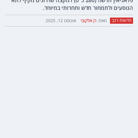
פלאג-אין חדשה (280 כ"ס) למקצה שדרוגים מקיף לתא
הנוסעים ולתמחור חדש ותחרותי במיוחד.
חדשות רכב
מאת:
רן אלקובי
אוגוסט 12, 2025