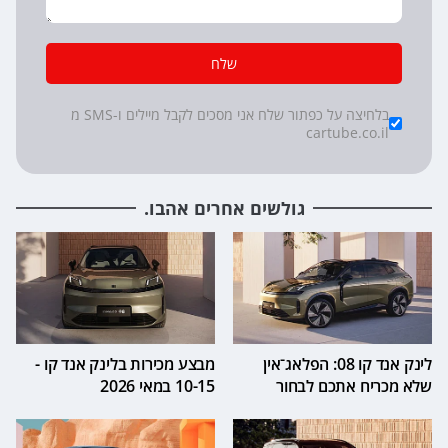
שלח
*
Checkboxes
בלחיצה על כפתור שלח אני מסכים לקבל מיילים ו-SMS מ
cartube.co.il
גולשים אחרים אהבו.
לינק אנד קו 08: הפלאג־אין
מבצע מכירות בלינק אנד קו -
שלא מכריח אתכם לבחור
10-15 במאי 2026