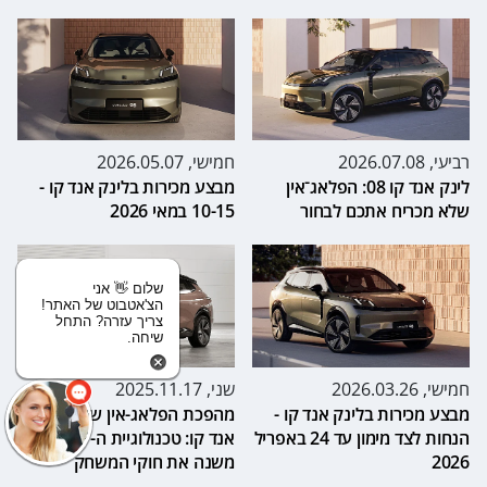
רביעי, 2026.07.08
חמישי, 2026.05.07
לינק אנד קו 08: הפלאג־אין
מבצע מכירות בלינק אנד קו -
שלא מכריח אתכם לבחור
10-15 במאי 2026
שלום 👋 אני
הצ'אטבוט של האתר!
צריך עזרה? התחל
שיחה.
חמישי, 2026.03.26
שני, 2025.11.17
מבצע מכירות בלינק אנד קו -
מהפכת הפלאג-אין של לינק
הנחות לצד מימון עד 24 באפריל
אנד קו: טכנולוגיית ה-EMP
2026
משנה את חוקי המשחק