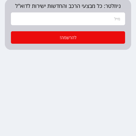
ניוזלטר: כל מבצעי הרכב והחדשות ישירות לדוא"ל
להרשמה!