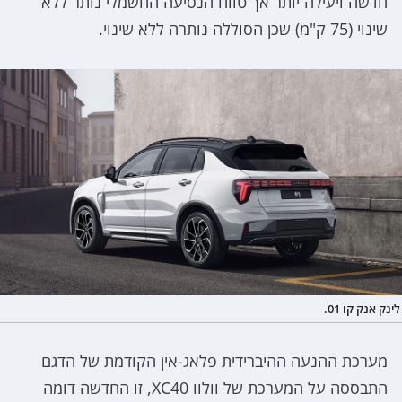
חדשה ויעילה יותר אך טווח הנסיעה החשמלי נותר ללא
שינוי (75 ק"מ) שכן הסוללה נותרה ללא שינוי.
לינק אנק קו 01.
מערכת ההנעה ההיברידית פלאג-אין הקודמת של הדגם
התבססה על המערכת של וולוו XC40, זו החדשה דומה