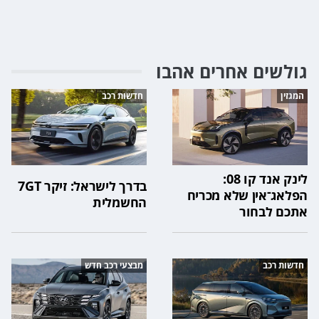
גולשים אחרים אהבו
המגזין
חדשות רכב
לינק אנד קו 08:
בדרך לישראל: זיקר 7GT
הפלאג־אין שלא מכריח
החשמלית
אתכם לבחור
חדשות רכב
מבצעי רכב חדש