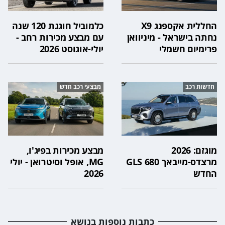
החללית אקספנג X9
כלמוביל חוגגת 120 שנה
נחתה בישראל - מיניוואן
עם מבצע מכירות רחב -
פרימיום חשמלי
יולי-אוגוסט 2026
חדשות רכב
מבצעי רכב חדש
מוגזם: 2026
מבצע מכירות בפיג'ו,
מרצדס-מייבאך GLS 680
MG, אופל וסיטרואן - יולי
החדש
2026
כתבות נוספות בנושא