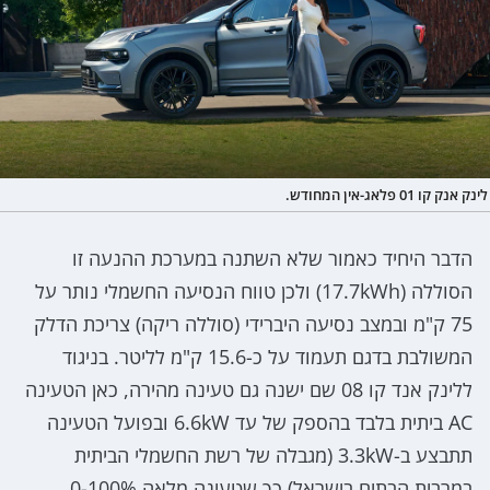
לינק אנק קו 01 פלאג-אין המחודש.
הדבר היחיד כאמור שלא השתנה במערכת ההנעה זו
הסוללה (17.7kWh) ולכן טווח הנסיעה החשמלי נותר על
75 ק"מ ובמצב נסיעה היברידי (סוללה ריקה) צריכת הדלק
המשולבת בדגם תעמוד על כ-15.6 ק"מ לליטר. בניגוד
ללינק אנד קו 08 שם ישנה גם טעינה מהירה, כאן הטעינה
AC ביתית בלבד בהספק של עד 6.6kW ובפועל הטעינה
תתבצע ב-3.3kW (מגבלה של רשת החשמלי הביתית
במרבית הבתים בישראל) כך שטעינה מלאה 0-100%