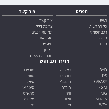
תפריט
צור קשר
ראשי
צור קשר
כל החדשות
צריכת דלק
רכב חשמלי
תמונות רכבים
מבצעי רכב
מפת אתר
מבחני רכב
חיפוש
תקנון
הצהרת נגישות
מחירון רכב חדש
BYD
דאצ'יה
סובארו
DS
דונגפנג
סוזוקי
EVEASY
הונגצ'י
סיאט
KGM
הונדה
סיטרואן
MG
וויה
סמארט
SERES
וולוו
סקודה
WEY
זיקר
סקייוול