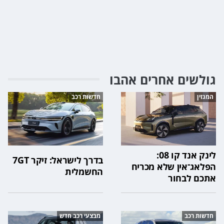
גולשים אחרים אהבו
המגזין
חדשות רכב
לינק אנד קו 08:
בדרך לישראל: זיקר 7GT
הפלאג־אין שלא מכריח
החשמלית
אתכם לבחור
חדשות רכב
מבצעי רכב חדש