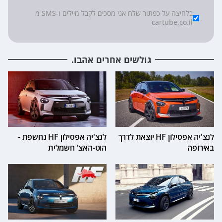
*
Checkboxes
בלחיצה על כפתור שלח אני מסכים לקבל מיילים ו-SMS מ
cartube.co.il
גולשים אחרים אהבו.
לנצ'יה אפסילון HF יוצאת לדרך
לנצ'יה אפסילון HF נחשפת -
באירופה
הוט-האצ' חשמלית