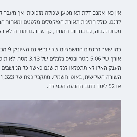
מכוונת גבוה, גם בתחום המחיר, כך שהדגם יתחרה לא רק מול EV9 המקביל אלא גם מול דג
או 52 ליטר בדגם ההנעה הכפולה.