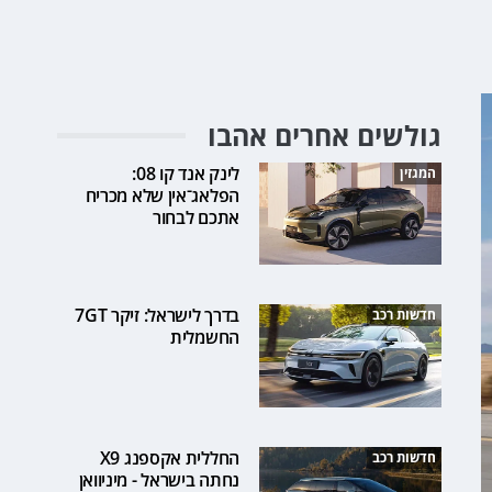
גולשים אחרים אהבו
לינק אנד קו 08:
המגזין
הפלאג־אין שלא מכריח
אתכם לבחור
בדרך לישראל: זיקר 7GT
חדשות רכב
החשמלית
החללית אקספנג X9
חדשות רכב
נחתה בישראל - מיניוואן