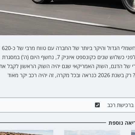
יונדאי חושפת את האיוניק 9, הקרוסאובר 6-7 מושבים החשמלי הגדול והיקר ביותר של החברה עם טווח מרבי של כ-620
ק"מ ודגם ביצועים עם 430 כ"ס. יונדאי איוניק 9, שהוצג לפני כשלוש שנים כקונספט איוניק 7, נחשף היום (ה') במסגרת
קרי של הדגם, השוק האמריקאי שגם יהיה השוק הראשון לקבל את
המקביל. מתי בישראל? רק בשנת 2026 כנראה ובכל מקרה, זה יהיה רכב יקר מאוד
ם ברכישת רכב
יאה נוספת