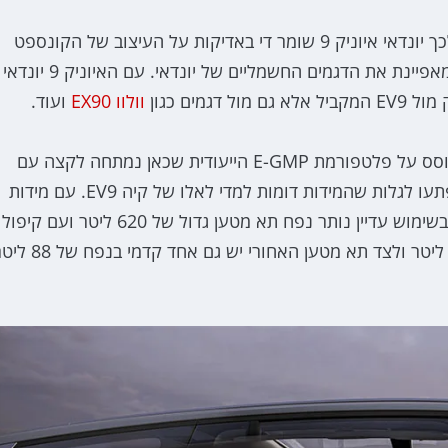
אין כאן אמנם דלת תא מטען שכולה מזכוכית, אך מעבר לכך יונדאי איוניק 9 שומר די באדיקות על העיצוב של הקונספט
לדגם, כולל חתימת תאורת הפיקסלים מלפנים ומאחור המאפיינת את הדגמים החשמליים של יונדאי. עם האיוניק 9 יונדאי
מים כגון
וולוו EX90
ועוד.
כמו שאר הדגמים החשמליים של יונדאי גם האיוניק 9 מבוסס על פלטפורמת E-GMP הייעודית שכאן נמתחה לקצה עם
אורך של 5.06 מטר ובסיס גלגלים של 3.13 מטר, לא תופתעו לגלות שהמידות דומות למדי לאלו של קיה EV9. עם מידות
הענק האלו לא תתפלאו לגלות שגם כאשר כל המושבים בשימוש עדיין נותר נפח תא מטען גדול של 620 ליטר ועם קיפול
השורה השלישית, באופן חשמלי, מתקבל נפח של 1,323 ליטר ולצד תא מטען האחורי יש גם אחד קד