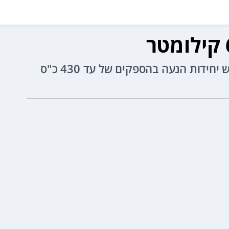
יונדאי איוניק 9 הוא קרוסאובר 6-7 מושבים חשמלי גדול ממדים שישווק עם תא נוסעים עשיר ושלוש יחידות הנעה בהספקים של עד 430 כ"ס