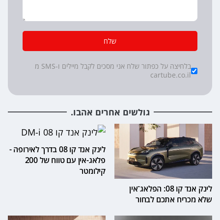
שלח
*
Checkboxes
בלחיצה על כפתור שלח אני מסכים לקבל מיילים ו-SMS מ
cartube.co.il
גולשים אחרים אהבו.
לינק אנד קו 08 בדרך לאירופה -
פלאג-אין עם טווח של 200
קילומטר
לינק אנד קו 08: הפלאג־אין
שלא מכריח אתכם לבחור