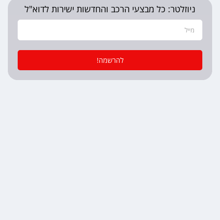
ניוזלטר: כל מבצעי הרכב והחדשות ישירות לדוא"ל
להרשמה!