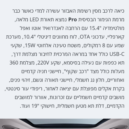
כיאה לרכב מסין רשימת האבזור עשירה למדי כאשר כבר
מרמת הגימור הבסיסית
Pro
נמצא תאורת LED מלאה,
מולטימדיה "15.4 עם הרחבה לאנדרואיד אוטו ואפל
קארפליי, עדכוני OTA, לוח מחוונים דיגיטלי "10.4, מערכת
שמע עם 8 רמקולים, משטח טעינה אלחוטי 15W, שקעי
USB-C כולל אחד במראה המרכזית לחיבור מצלמת דרך,
תא כפפות עם נעילה בסיסמא, שקע 220V, מצלמת 360
מעלות כולל מצד "רכב שקוף", חיישני חניה קדמיים
ואחוריים, חלון גג חשמלי, חיישני תאורה וגשם, זיהוי פנים,
בקרת אקלים מפוצלת עם יציאה לאחור, ריפודי עור סינטטי,
מושבים קדמיים חשמליים עם זכרונות, אוורור למושבים
הקדמיים, דלת תא מטען חשמלית, חישוקי "19 ועוד.