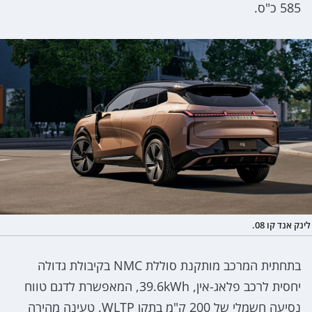
585 כ"ס.
לינק אנד קו 08.
בתחתית המרכב מותקנת סוללת NMC בקיבולת גדולה
יחסית לרכב פלאג-אין, 39.6kWh, המאפשרת לדגם טווח
נסיעה חשמלי של 200 ק"מ בתקן WLTP. טעינה מהירה