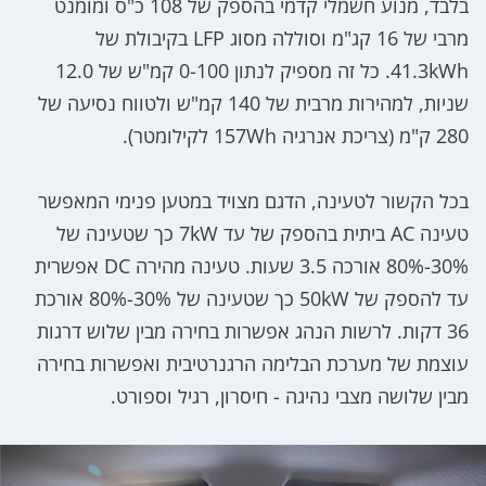
בלבד, מנוע חשמלי קדמי בהספק של 108 כ"ס ומומנט
מרבי של 16 קג"מ וסוללה מסוג LFP בקיבולת של
41.3kWh. כל זה מספיק לנתון 0-100 קמ"ש של 12.0
שניות, למהירות מרבית של 140 קמ"ש ולטווח נסיעה של
280 ק"מ (צריכת אנרגיה 157Wh לקילומטר).
בכל הקשור לטעינה, הדגם מצויד במטען פנימי המאפשר
טעינה AC ביתית בהספק של עד 7kW כך שטעינה של
30%-80% אורכה 3.5 שעות. טעינה מהירה DC אפשרית
עד להספק של 50kW כך שטעינה של 30%-80% אורכת
36 דקות. לרשות הנהג אפשרות בחירה מבין שלוש דרגות
עוצמת של מערכת הבלימה הרגנרטיבית ואפשרות בחירה
מבין שלושה מצבי נהיגה - חיסרון, רגיל וספורט.