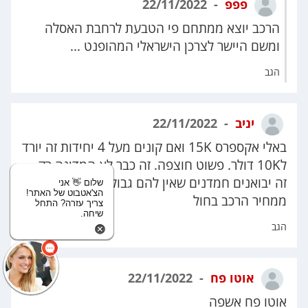
פפפ
22/11/2022
הרכב יוצא ממתחם פי הטבעת לרחבת האסלה
ומשם היישר לצרכן הישראלי המהופנט ...
הגב
יניב
22/11/2022
באלי אקספרס 15K ואם קונים מעל 4 יחידות זה יורד
ל10K דולר. פשוט חוצפה. זה כבר לא המדינה רק.
זה יבואנים חמדנים שאין להם גבול לקחת פי 5-6
שלום 👋 אני
הצ'אטבוט של האתר!
ממחיר הרכב בחול
צריך עזרה? התחל
שיחה.
הגב
אוטו פח
22/11/2022
אוטו פח אשפה