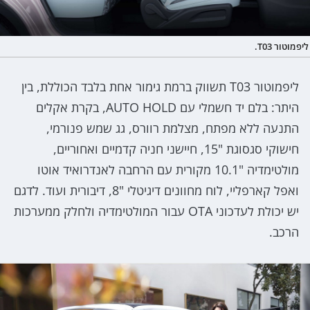
ליפמוטור T03.
ליפמוטור T03 תשווק ברמת גימור אחת בלבד הכוללת, בין
היתר: בלם יד חשמלי עם AUTO HOLD, בקרת אקלים
התנעה ללא מפתח, מצלמת רוורס, גג שמש פנורמי,
חישוקי סגסוגת "15, חיישני חניה קדמיים ואחוריים,
מולטימדיה "10.1 מקורית עם הרחבה לאנדרואיד אוטו
ואפל קארפליי, לוח מחוונים דיגיטלי "8, דיבורית ועוד. לדגם
יש יכולת לעדכוני OTA עבור המולטימדיה ולחלק ממערכות
הרכב.