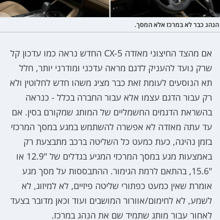
הנהג כבר לא במרכז אלא המסך.
אם מהצד החיצוני מאזדה CX-5 החדש נראה כמו עדכון קל
שרק נועד להעניק לדגם מראה עדכני ומודרני יותר, חלל
תא הנוסעים לעומת זאת כבר מציג משהו חדש לחלוטין ולא
רק עבור הדגם עצמו אלא עבור החברה בכלל - כנראה
בהשראת הדגמים החשמליים של המותג שמקורם בסין. אם
עד עתה מאזדה לא אפשרה להשתמש במגע במסך המרכזי
בזמן נהיגה, כעת כמעט כל השליטה ברכב מתבצעת רק
באמצעות מגע במסך המרכזי המגיע בגדלים של "12.9 או
"15.6, בהתאם לרמת הגימור. ההתבססות על מסך מגע
אומרת שאין כמעט כפתורי שליטה פיזיים, לא למיזוג, לא
לשמע, לא לחימום/אוורור המושבים ועוד וכאן מדובר בצעד
לאחור עבור מותג שתמיד שם את הנהג במרכז.