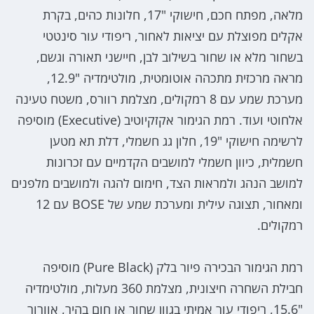
מלאה, מפתח חכם, חישוקי "17, חלונות כהים, בקרת
אקלים מפוצלת עם יציאות לאחור, ריפודי עור סינטטי
בשחור מלא או שחור בשילוב לבן, חיישני תאורה וגשם,
מראה מרכזית מתכהה אוטומטית, מולטימדיה "12.9,
מערכת שמע עם 8 רמקולים, מצלמת רוורס, משטח טעינה
אלחוטי ועוד. רמת הגימור אקזקיוטיב (Executive) מוסיפה
לרשימה חישוקי "19, חלון גג חשמלי, דלת תא מטען
חשמלית, כיוון חשמלי למושבים הקדמיים עם זכרונות
למושב הנהג ולמראות הצד, חימום להגה ולמושבים מלפנים
ומאחור, תצוגה עילית ומערכת שמע של BOSE עם 12
רמקולים.
רמת הגימור הבכירה פיור בלק (Pure Black) מוסיפה
חבילת השחרה חיצונית, מצלמת 360 מעלות, מולטימדיה
"15.6, ריפודי עור אמיתי בגוון שחור או חום בהיר, אוורור