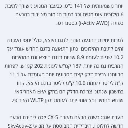
יותר משמעותית של 141 כ"ס. כבעבר המנוע משודך לתיבת
6 הילוכים אוטומטית וכל רמות הגימור מצוידות בהנעה
כפולה (i-Activ AWD) כסטנדרט.
למרות יחידת ההנעה הזהה לדגם היוצא, כולל יחסי העברה
זהים לתיבת ההילוכים, נתון התאוצה בדגם החדש עומד על
10.2 שניות לעומת 8.9 שניות בדגם היוצא וגם המהירות
המרבית נמוכה יותר, 187 קמ"ש לעומת 202 קמ"ש. לפחות
הרווחנו צריכת דלק קצת חסכונית יותר העומדת על 11.1
ק"מ לליטר לעומת 10.6 ק"מ לליטר בדגם היוצא. קחו
בחשבון שנתוני צריכת הדלק הם בתקן EPA האמריקאי
שהוא מחמיר ומציאותי יותר לעומת תקן WLTP האירופי.
הערת אגב: בשנה הבאה מאזדה CX-5 יזכה ליחידת הנעה
חדשה לחלוטין, היברידית המבוססת על מנועי SkyActiv-Z