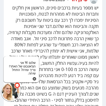
יש מספר בעיות ברכבים סינים, הראשון אין חלקים
וחברות הביטוח לא ממהרות לבטח, הסוכנויות
הסיניות ימכרו לך רכב עם ביטוח על חשבונם רק
תקנה והביטוח הוא שלהם.דבר שני אמינות
האלקטרוניקה שלהם זולה ומערכות מקבלות קורוזיה,
כך שאין הרבה פתרונות לרכב סיני זול. אגב מאזדה
לא הוציאה רכב חשמלי עד שהגיע לפחות ל80%
שלמות, אני אישית לא ימתין להיברידי מאחר שרכב
ראשון מסוגו שאחרים יתגלחו עליו למרות שלא צריל
להיות בעיה.עכשיו החלק החשוב, מה זה מעניין כמה
שלום 👋 אני
הצ'אטבוט של האתר!
עושה הרכב מ 0-100 אני בתחרות? אני אוהב לנסוע
צריך עזרה? התחל
שיחה.
עם קפה ביד רגוע להינות מהנהיגה.לסיום: המנוע /
גיר סקיי-אקטיב בכל הגרסאות שלו יותר מתקדם
מהרבה מנועים בשוק שמוצע גם אם הוא כמה
שנים.לצורך העיניין דגם ה G בשיוט מכבה צלינדר
לחיסכון בדלק.נחזור לסיני - הרכב היחידי שהחברה