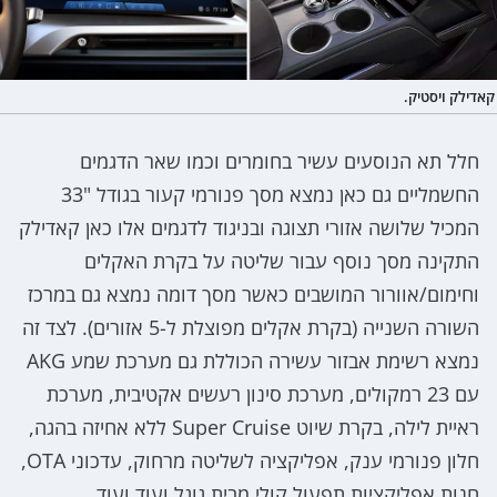
קאדילק ויסטיק.
חלל תא הנוסעים עשיר בחומרים וכמו שאר הדגמים
החשמליים גם כאן נמצא מסך פנורמי קעור בגודל "33
המכיל שלושה אזורי תצוגה ובניגוד לדגמים אלו כאן קאדילק
התקינה מסך נוסף עבור שליטה על בקרת האקלים
וחימום/אוורור המושבים כאשר מסך דומה נמצא גם במרכז
השורה השנייה (בקרת אקלים מפוצלת ל-5 אזורים). לצד זה
נמצא רשימת אבזור עשירה הכוללת גם מערכת שמע AKG
עם 23 רמקולים, מערכת סינון רעשים אקטיבית, מערכת
ראיית לילה, בקרת שיוט Super Cruise ללא אחיזה בהגה,
חלון פנורמי ענק, אפליקציה לשליטה מרחוק, עדכוני OTA,
חנות אפליקציות תפעול קולי מבית גוגל ועוד ועוד.