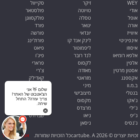
WEY
זיקר
סקייוול
אודי
טויוטה
פולסטאר
אופל
טסלה
פולקסווגן
אורה
יגואר
פורד
איווייז
יונדאי
פורשה
אינפיניטי
לינק אנד קו
פורת'ינג
איסוזו
ליפמוטור
פיאט
אלפא רומיאו
לנד רובר
פיג'ו
אלפין
לקסוס
פרארי
אסטון מרטין
מאזדה
צ'רי
אקספנג
מזראטי
קאדילק
ב.מ.וו
מיני
קופרה
שלום 👋 אני
בנטלי
מיצובישי
קיה
הצ'אטבוט של האתר!
צריך עזרה? התחל
ג'אקו
מקסוס
ראם
שיחה.
ג'ילי
מרצדס
רנו
ג'יפ
ניאו
שברולט
ג'נסיס
ניסאן
זכויות יוצרים © 2026 cartube. Aכל הזכויות שמורות.
אפס קילומטר