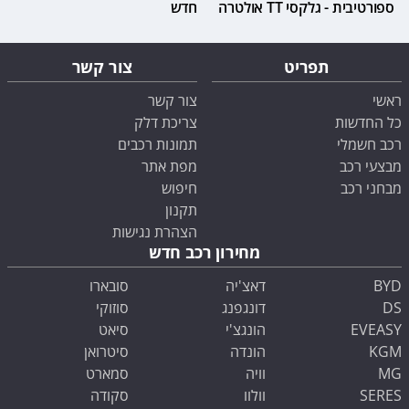
ספורטיבית - גלקסי TT אולטרה
חדש
תפריט
צור קשר
ראשי
צור קשר
כל החדשות
צריכת דלק
רכב חשמלי
תמונות רכבים
מבצעי רכב
מפת אתר
מבחני רכב
חיפוש
תקנון
הצהרת נגישות
מחירון רכב חדש
BYD
דאצ'יה
סובארו
DS
דונגפנג
סוזוקי
EVEASY
הונגצ'י
סיאט
KGM
הונדה
סיטרואן
MG
וויה
סמארט
SERES
וולוו
סקודה