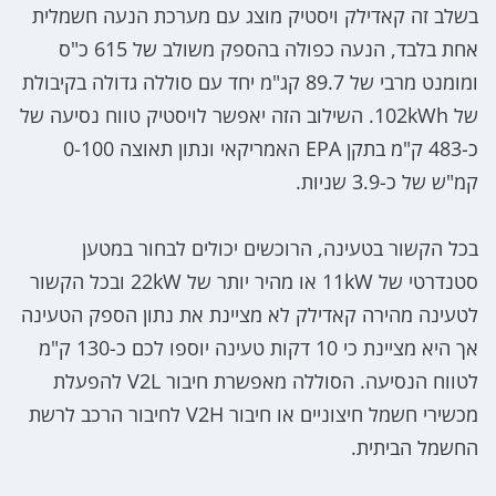
בשלב זה קאדילק ויסטיק מוצג עם מערכת הנעה חשמלית
אחת בלבד, הנעה כפולה בהספק משולב של 615 כ"ס
ומומנט מרבי של 89.7 קג"מ יחד עם סוללה גדולה בקיבולת
של 102kWh. השילוב הזה יאפשר לויסטיק טווח נסיעה של
כ-483 ק"מ בתקן EPA האמריקאי ונתון תאוצה 0-100
קמ"ש של כ-3.9 שניות.
בכל הקשור בטעינה, הרוכשים יכולים לבחור במטען
סטנדרטי של 11kW או מהיר יותר של 22kW ובכל הקשור
לטעינה מהירה קאדילק לא מציינת את נתון הספק הטעינה
אך היא מציינת כי 10 דקות טעינה יוספו לכם כ-130 ק"מ
לטווח הנסיעה. הסוללה מאפשרת חיבור V2L להפעלת
מכשירי חשמל חיצוניים או חיבור V2H לחיבור הרכב לרשת
החשמל הביתית.