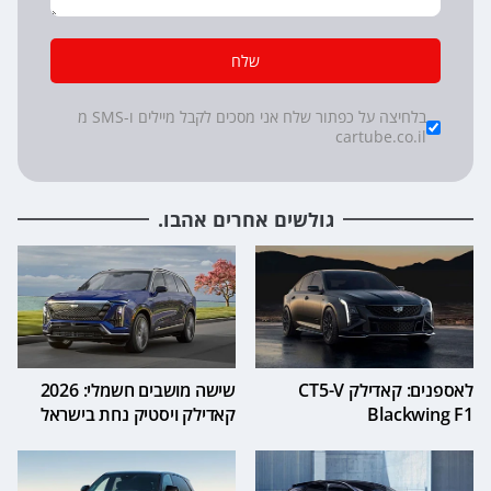
שלח
*
Checkboxes
בלחיצה על כפתור שלח אני מסכים לקבל מיילים ו-SMS מ
cartube.co.il
גולשים אחרים אהבו.
לאספנים: קאדילק CT5-V
שישה מושבים חשמלי: 2026
Blackwing F1
קאדילק ויסטיק נחת בישראל