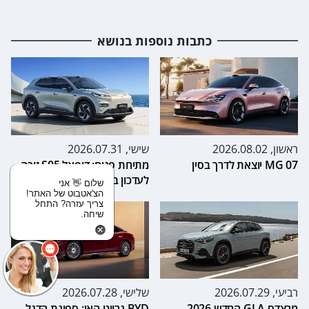
כתבות נוספות בנושא
ראשון, 2026.08.02
שישי, 2026.07.31
MG 07 יוצאת לדרך בסין
מתיחת פנים: דיפאל S05 זוכה
לעדכון בשוק הסיני
שלום 👋 אני
הצ'אטבוט של האתר!
צריך עזרה? התחל
שיחה.
רביעי, 2026.07.29
שלישי, 2026.07.28
מרצדס GLA החדש 2026
BYD גרייט האן: ספינת הדגל