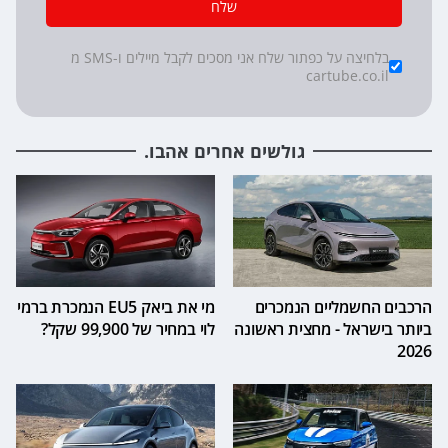
שלח
*
Checkboxes
בלחיצה על כפתור שלח אני מסכים לקבל מיילים ו-SMS מ
cartube.co.il
גולשים אחרים אהבו.
הרכבים החשמליים הנמכרים
מי את ביאק EU5 הנמכרת ברמי
ביותר בישראל - מחצית ראשונה
לוי במחיר של 99,900 שקל?
2026