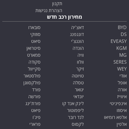
תקנון
הצהרת נגישות
מחירון רכב חדש
BYD
דאצ'יה
סובארו
DS
דונגפנג
סוזוקי
EVEASY
הונגצ'י
סיאט
KGM
הונדה
סיטרואן
MG
וויה
סמארט
SERES
וולוו
סקודה
WEY
זיקר
סקייוול
אודי
טויוטה
פולסטאר
אופל
טסלה
פולקסווגן
אורה
יגואר
פורד
איווייז
יונדאי
פורשה
אינפיניטי
לינק אנד קו
פורת'ינג
איסוזו
ליפמוטור
פיאט
אלפא רומיאו
לנד רובר
פיג'ו
אלפין
לקסוס
פרארי