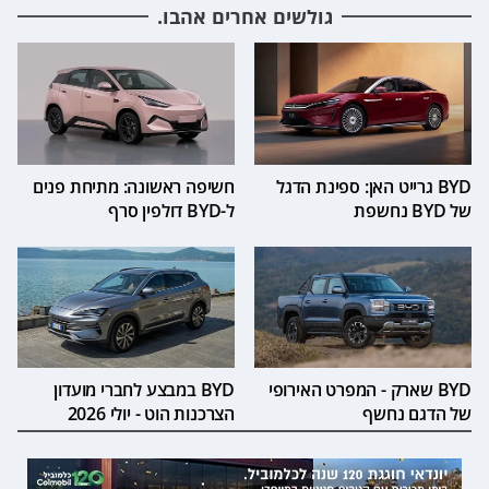
גולשים אחרים אהבו.
BYD גרייט האן: ספינת הדגל
חשיפה ראשונה: מתיחת פנים
של BYD נחשפת
ל-BYD דולפין סרף
BYD שארק - המפרט האירופי
BYD במבצע לחברי מועדון
של הדגם נחשף
הצרכנות הוט - יולי 2026