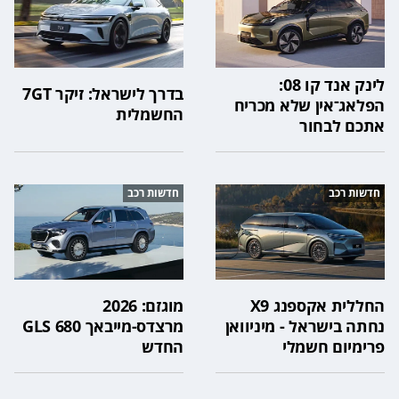
לינק אנד קו 08:
בדרך לישראל: זיקר 7GT
הפלאג־אין שלא מכריח
החשמלית
אתכם לבחור
חדשות רכב
חדשות רכב
החללית אקספנג X9
מוגזם: 2026
נחתה בישראל - מיניוואן
מרצדס-מייבאך GLS 680
פרימיום חשמלי
החדש