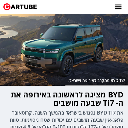
BYD Ti7 מתקרב לאירופה וישראל.
BYD מציגה לראשונה באירופה את
ה- Ti7 שבעה מושבים
את BYD TI7 נפגוש בישראל בהמשך השנה, קרוסאובר
פלאג-אין שבעה מושבים עם יכולות שטח מסוימות, טווח
חשמלי של כ-127 ק”מ ונתון 0-100 קמ”ש של 4.8 שניות.