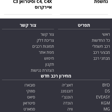
נחשפת
C4, C4X וסיטרואן C3
איירקרוס
תפריט
צור קשר
ראשי
צור קשר
כל החדשות
צריכת דלק
רכב חשמלי
תמונות רכבים
מבצעי רכב
מפת אתר
מבחני רכב
חיפוש
תקנון
הצהרת נגישות
מחירון רכב חדש
BYD
דאצ'יה
סובארו
DS
דונגפנג
סוזוקי
EVEASY
הונגצ'י
סיאט
KGM
הונדה
סיטרואן
MG
וויה
סמארט