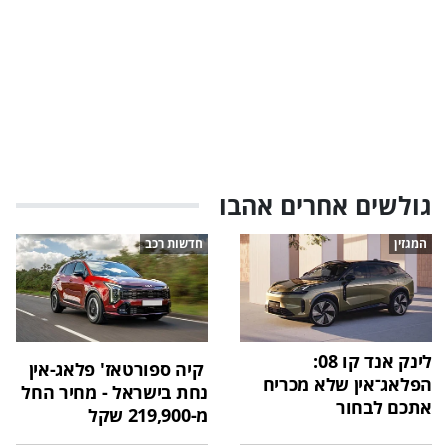
גולשים אחרים אהבו
המגזין
חדשות רכב
לינק אנד קו 08:
קיה ספורטאז' פלאג-אין
הפלאג־אין שלא מכריח
נחת בישראל - מחיר החל
אתכם לבחור
מ-219,900 שקל