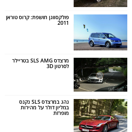
פולקסווגן חושפת: קרוס טוראן
2011
מרצדס SLS AMG בטריילר
לסרטון 3D
נהג במרצדס SLS נקנס
במליון דולר על מהירות
מופרזת