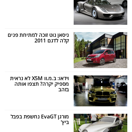
ניסאן נוט זוכה למתיחת פנים
קלה לדגם 2011
וידאו: ב.מ.וו X5M לא נראית
מספיק יקרה? תצפו אותה
בזהב
מורגן EvaGT נחשפת בפבל
ביץ'