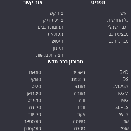
תפריט
צור קשר
ראשי
צור קשר
כל החדשות
צריכת דלק
רכב חשמלי
תמונות רכבים
מבצעי רכב
מפת אתר
מבחני רכב
חיפוש
תקנון
הצהרת נגישות
מחירון רכב חדש
BYD
דאצ'יה
סובארו
DS
דונגפנג
סוזוקי
EVEASY
הונגצ'י
סיאט
KGM
הונדה
סיטרואן
MG
וויה
סמארט
SERES
וולוו
סקודה
WEY
זיקר
סקייוול
אודי
טויוטה
פולסטאר
אופל
טסלה
פולקסווגן