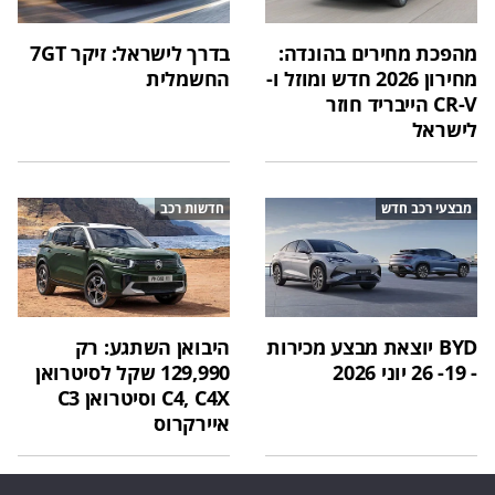
מהפכת מחירים בהונדה:
בדרך לישראל: זיקר 7GT
מחירון 2026 חדש ומוזל ו-
החשמלית
CR-V הייבריד חוזר
לישראל
מבצעי רכב חדש
חדשות רכב
BYD יוצאת מבצע מכירות
היבואן השתגע: רק
- 19- 26 יוני 2026
129,990 שקל לסיטרואן
C4, C4X וסיטרואן C3
איירקרוס