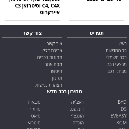
C4, C4X וסיטרואן C3
איירקרוס
תפריט
צור קשר
ראשי
צור קשר
כל החדשות
צריכת דלק
רכב חשמלי
תמונות רכבים
מבצעי רכב
מפת אתר
מבחני רכב
חיפוש
תקנון
הצהרת נגישות
מחירון רכב חדש
BYD
דאצ'יה
סובארו
DS
דונגפנג
סוזוקי
EVEASY
הונגצ'י
סיאט
KGM
הונדה
סיטרואן