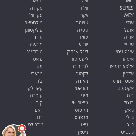
MG
וויה
סמארט
SERES
וולוו
סקודה
WEY
זיקר
סקייוול
אודי
טויוטה
פולסטאר
אופל
טסלה
פולקסווגן
אורה
יגואר
פורד
איווייז
יונדאי
פורשה
אינפיניטי
לינק אנד קו
פורת'ינג
איסוזו
ליפמוטור
פיאט
אלפא רומיאו
לנד רובר
פיג'ו
אלפין
לקסוס
פרארי
אסטון מרטין
מאזדה
צ'רי
אקספנג
מזראטי
קאדילק
ב.מ.וו
מיני
קופרה
בנטלי
מיצובישי
קיה
ג'אקו
מקסוס
ראם
ג'ילי
מרצדס
רנו
ג'יפ
ניאו
שברולט
ג'נסיס
ניסאן