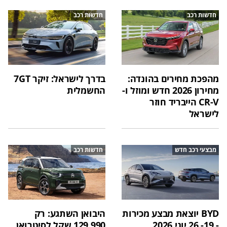
חדשות רכב
חדשות רכב
מהפכת מחירים בהונדה:
בדרך לישראל: זיקר 7GT
מחירון 2026 חדש ומוזל ו-
החשמלית
CR-V הייבריד חוזר
לישראל
מבצעי רכב חדש
חדשות רכב
BYD יוצאת מבצע מכירות
היבואן השתגע: רק
- 19- 26 יוני 2026
129,990 שקל לסיטרואן