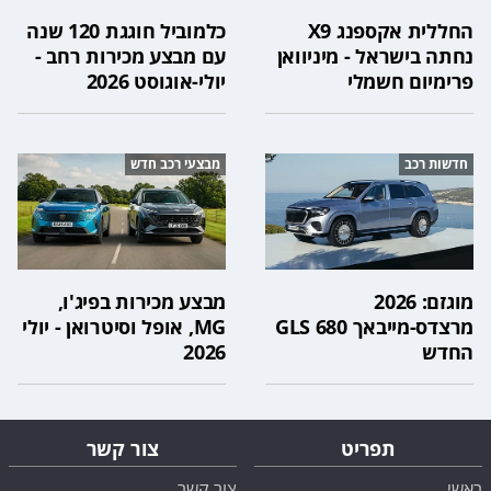
החללית אקספנג X9
כלמוביל חוגגת 120 שנה
נחתה בישראל - מיניוואן
עם מבצע מכירות רחב -
פרימיום חשמלי
יולי-אוגוסט 2026
חדשות רכב
מבצעי רכב חדש
מוגזם: 2026
מבצע מכירות בפיג'ו,
מרצדס-מייבאך GLS 680
MG, אופל וסיטרואן - יולי
החדש
2026
תפריט
צור קשר
ראשי
צור קשר