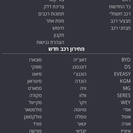
כל החדשות
צריכת דלק
רכב חשמלי
תמונות רכבים
מבצעי רכב
מפת אתר
מבחני רכב
חיפוש
תקנון
הצהרת נגישות
מחירון רכב חדש
BYD
דאצ'יה
סובארו
DS
דונגפנג
סוזוקי
EVEASY
הונגצ'י
סיאט
KGM
הונדה
סיטרואן
MG
וויה
סמארט
SERES
וולוו
סקודה
WEY
זיקר
סקייוול
אודי
טויוטה
פולסטאר
אופל
טסלה
פולקסווגן
אורה
יגואר
פורד
איווייז
יונדאי
פורשה