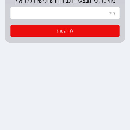
ניוזלטר: כל מבצעי הרכב והחדשות ישירות לדוא"ל
להרשמה!