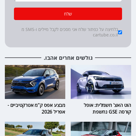
שלח
*
Checkboxes
בלחיצה על כפתור שלח אני מסכים לקבל מיילים ו-SMS מ
cartube.co.il
גולשים אחרים אהבו.
הוט האצ' חשמלית: אופל
מבצע אפס ק"מ אטרקטיביים -
קורסה GSE נחשפת
אפריל 2026