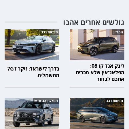
גולשים אחרים אהבו
המגזין
חדשות רכב
לינק אנד קו 08:
בדרך לישראל: זיקר 7GT
הפלאג־אין שלא מכריח
החשמלית
אתכם לבחור
חדשות רכב
מבצעי רכב חדש